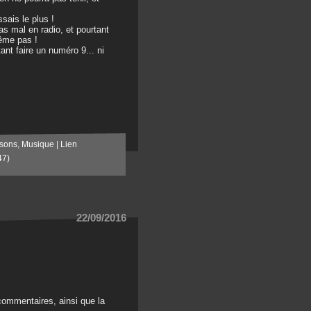
sais le plus !
s mal en radio, et pourtant
même pas !
ant faire un numéro 9... ni
sons
,
Musique
|
Lien
47)
22/09/2016
 commentaires, ainsi que la