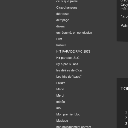
disc
ceux que j'aime
Croy
Cica-chansons
mêle
détresse
Je 
détripage
Patr
divers
en résumé, en conclusion
Film
histoire
HIT PARADE RMC 1972
Hit-parades SLC
il y a pile 60 ans
les délires de Cica
Les hits de "papa"
Loisirs
TO
Marie
Merci
météo
moi
1
Mon premier blog
2
Musique
3
non politiquement correct