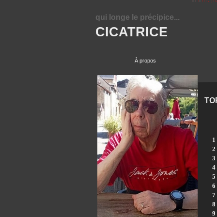
qui longe le précipice...
CICATRICE
À propos
TO
1
2
3
4
5
6
7
8
9