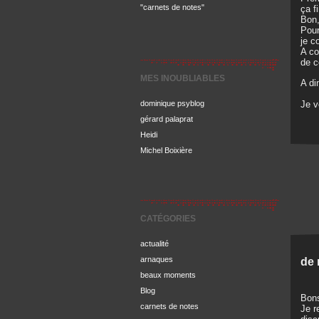
"carnets de notes"
ça f
Bon,
Pour
je c
A co
de c
MES INOUBLIABLES
A di
dominique psyblog
Je 
gérard palaprat
Heidi
Michel Boixière
CATÉGORIES
actualité
arnaques
de 
beaux moments
Blog
Bons
carnets de notes
Je r