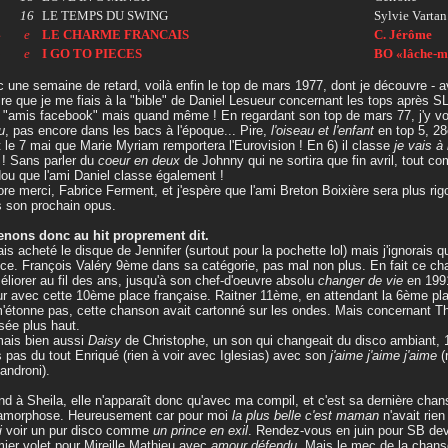
3
16
LE TEMPS DU SWING
Sylvie Vartan
4
e
LE CHARME FRANCAIS
C. Jérôme
5
e
I GO TO PIECES
BO «lâche-mo
 une semaine de retard, voilà enfin le top de mars 1977, dont je découvre - a
ire que je me fiais à la "bible" de Daniel Lesueur concernant les tops après SL
"amis facebook" mais quand même ! En regardant son top de mars 77, j'y vo
u
, pas encore dans les bacs à l'époque... Pire,
l'oiseau et l'enfant
en top 5, 28
t le 7 mai que Marie Myriam remportera l'Eurovision ! En 6) il classe
je vais à 
 ! Sans parler du
coeur en deux
de Johnny qui ne sortira que fin avril, tout 
ou que l'ami Daniel classe également !
re merci, Fabrice Ferment, et j'espère que l'ami Breton Boixière sera plus ri
 son prochain opus.
enons donc au hit proprement dit.
ais acheté le disque de Jennifer (surtout pour la pochette lol) mais j'ignorais 
ce. François Valéry 9ème dans sa catégorie, pas mal non plus. En fait ce ch
éliorer au fil des ans, jusqu'à son chef-d'oeuvre absolu
changer de vie
en 1991
ur avec cette 10ème place française. Raitner 11ème, en attendant la 6ème plac
'étonne pas, cette chanson avait cartonné sur les ondes. Mais concernant T
sée plus haut.
mais bien aussi
Daisy
de Christophe, un son qui changeait du disco ambiant, 
 pas du tout Enriqué (rien à voir avec Iglesias) avec son
j'aime j'aime j'aime
(
androni).
d à Sheila, elle n'apparaît donc qu'avec ma compil, et c'est sa dernière chan
amorphose. Heureusement car pour moi
la plus belle c'est maman
n'avait rien
i
voir un pur disco comme
un prince en exil
. Rendez-vous en juin pour SB dev
ier volet pour Mireille Mathieu avec
amour défendu
. Mais le mec de la chanso