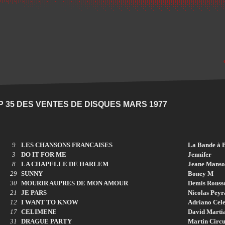
P 35 DES VENTES DE DISQUES MARS 1977
9
LES CHANSONS FRANCAISES
La Bande à B
3
DO IT FOR ME
Jennifer
8
LA CHAPELLE DE HARLEM
Jeane Mans
29
SUNNY
Boney M
30
MOURIR AUPRES DE MON AMOUR
Demis Rouss
21
JE PARS
Nicolas Peyr
12
I WANT TO KNOW
Adriano Cel
17
CELIMENE
David Marti
31
DRAGUE PARTY
Martin Circu