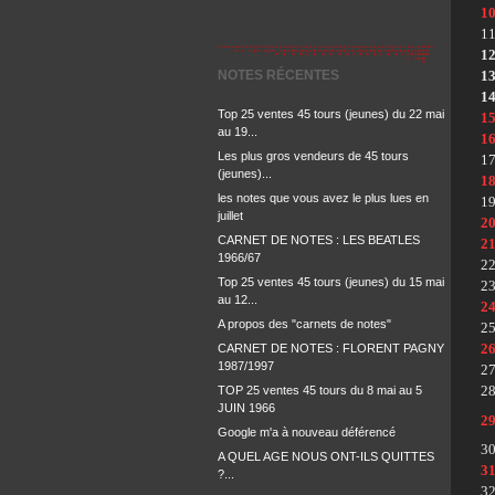
1
1
1
NOTES RÉCENTES
1
1
Top 25 ventes 45 tours (jeunes) du 22 mai
1
au 19...
1
Les plus gros vendeurs de 45 tours
1
(jeunes)...
1
les notes que vous avez le plus lues en
1
juillet
2
CARNET DE NOTES : LES BEATLES
2
1966/67
2
Top 25 ventes 45 tours (jeunes) du 15 mai
2
au 12...
2
A propos des "carnets de notes"
2
2
CARNET DE NOTES : FLORENT PAGNY
1987/1997
2
2
TOP 25 ventes 45 tours du 8 mai au 5
JUIN 1966
2
Google m'a à nouveau déférencé
3
A QUEL AGE NOUS ONT-ILS QUITTES
3
?...
3