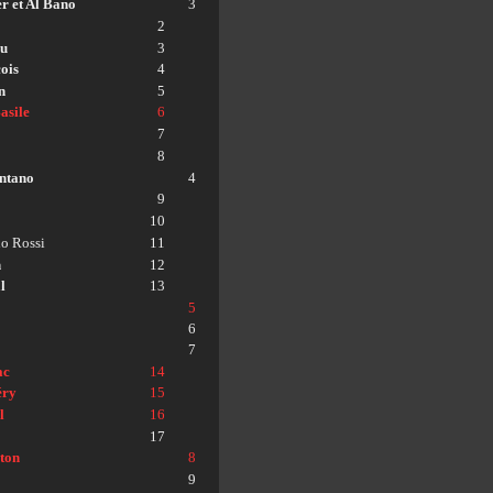
 et Al Bano
3
2
ou
3
ois
4
n
5
asile
6
7
8
ntano
4
9
10
no Rossi
11
n
12
l
13
5
6
7
ac
14
éry
15
l
16
17
ton
8
9