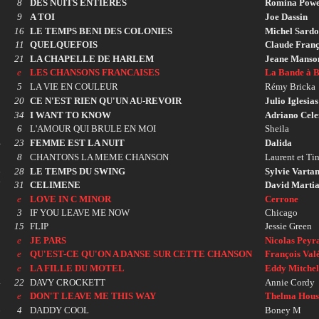
8
DES NUITS ENTIERES
Romina Power
9
A TOI
Joe Dassin
16
LE TEMPS BENI DES COLONIES
Michel Sard
11
QUELQUEFOIS
Claude Franç
21
LA CHAPELLE DE HARLEM
Jeane Manso
e
LES CHANSONS FRANCAISES
La Bande à B
0
5
LA VIE EN COULEUR
Rémy Bricka
20
CE N'EST RIEN QU'UN AU-REVOIR
Julio Iglesias
2
34
I WANT TO KNOW
Adriano Cele
3
6
L'AMOUR QUI BRULE EN MOI
Sheila
4
23
FEMME EST LA NUIT
Dalida
5
8
CHANTONS LA MEME CHANSON
Laurent et Ti
6
28
LE TEMPS DU SWING
Sylvie Varta
7
31
CELIMENE
David Martia
8
e
LOVE IN C MINOR
Cerrone
9
3
IF YOU LEAVE ME NOW
Chicago
0
15
FLIP
Jessie Green
1
e
JE PARS
Nicolas Peyr
2
e
QU'EST-CE QU'ON A DANSE SUR CETTE CHANSON
François Val
3
e
LA FILLE DU MOTEL
Eddy Mitchel
4
22
DAVY CROCKETT
Annie Cordy
5
e
DON'T LEAVE ME THIS WAY
Thelma Hous
6
4
DADDY COOL
Boney M