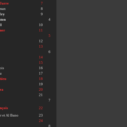
 Jarre
7
rman
8
éry
9
ton
4
l
10
ner
11
5
12
13
6
14
15
ois
16
u
17
hieu
18
19
ra
20
21
7
nçois
22
 et Al Bano
23
a
24
8