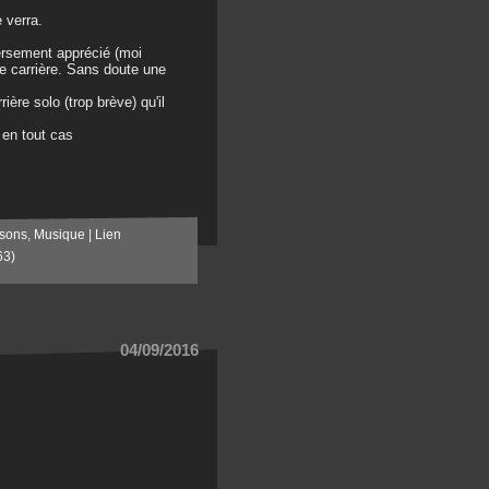
 verra.
ersement apprécié (moi
e carrière. Sans doute une
ère solo (trop brève) qu'il
 en tout cas
sons
,
Musique
|
Lien
63)
04/09/2016