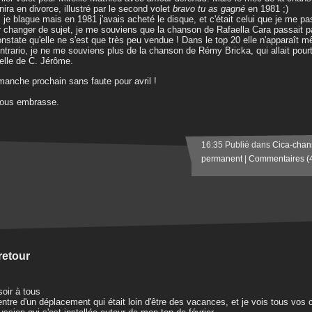
inira en divorce, illustré par le second volet
bravo tu as gagné
en 1981 ;)
 je blague mais en 1981 j'avais acheté le disque, et c'était celui que je me pas
 changer de sujet, je me souviens que la chanson de Rafaella Cara passait pa
onstate qu'elle ne s'est que très peu vendue ! Dans le top 20 elle n'apparaît 
ntrario, je ne me souviens plus de la chanson de Rémy Bricka, qui allait pourt
elle de C. Jérôme.
manche prochain sans faute pour avril !
vous embrasse.
16:35 Publié dans
Cica-chan
permanent
|
Commentaires (
retour
oir à tous
entre d'un déplacement qui était loin d'être des vacances, et je vois tous vos