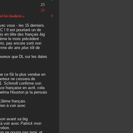
25
26
i les baskets »
9
vec vous - les 15 derniers.
C ! Il est pourtant un de
is en tête des français
big
ème le mois précédent :
rio
, pas encore sorti non
comme
dix ans plus tôt
de
goureux que DL sur les dates
que ce fût la plus vendue en
anteur ne cessera de
. Schmoll confirme son
e française en avril, cela
helma Houston je la pensais
13ème français.
rien à voir avec
son avant sa big
 à voir avec
Patrick mon
otion.
n ne pourra pas tenir, et