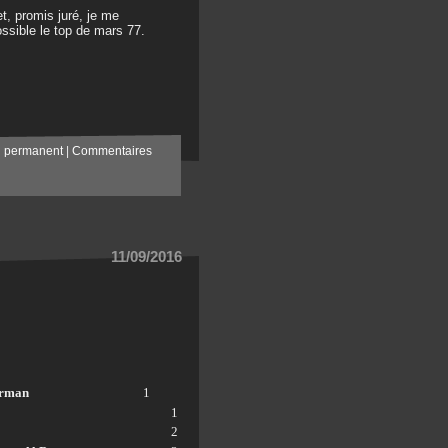
t, promis juré, je me
ossible le top de mars 77.
n permanent
|
Commentaires
11/09/2016
orman
1
1
2