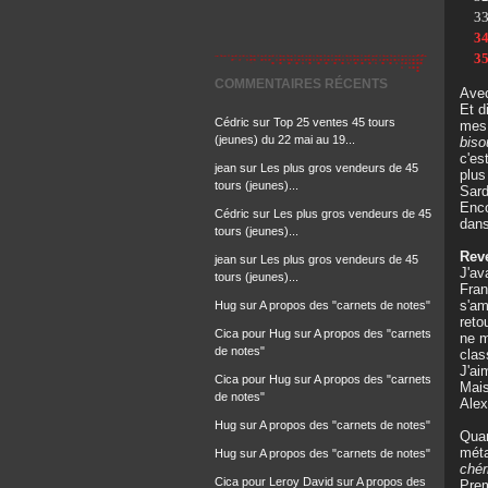
3
3
3
COMMENTAIRES RÉCENTS
Avec
Et d
Cédric
sur
Top 25 ventes 45 tours
mes 
(jeunes) du 22 mai au 19...
biso
c'es
jean
sur
Les plus gros vendeurs de 45
plus
tours (jeunes)...
Sard
Enco
Cédric
sur
Les plus gros vendeurs de 45
dans
tours (jeunes)...
Rev
jean
sur
Les plus gros vendeurs de 45
J'av
tours (jeunes)...
Fran
s'am
Hug
sur
A propos des "carnets de notes"
reto
Cica pour Hug
sur
A propos des "carnets
ne m
de notes"
clas
J'ai
Cica pour Hug
sur
A propos des "carnets
Mais
de notes"
Alex
Hug
sur
A propos des "carnets de notes"
Quan
mét
Hug
sur
A propos des "carnets de notes"
chér
Cica pour Leroy David
sur
A propos des
Prem