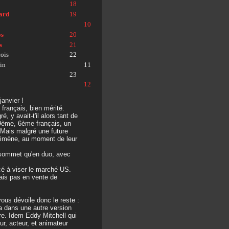
18
ard
19
10
os
20
s
21
çois
22
ain
11
23
12
janvier !
français, bien mérité.
 y avait-t'il alors tant de
 9ème, 6ème français, un
. Mais malgré une future
élimène, au moment de leur
 sommet qu'en duo, avec
cé à viser le marché US.
mais pas en vente de
ous dévoile donc le reste :
ra dans une autre version
ère. Idem Eddy Mitchell qui
ur, acteur, et animateur