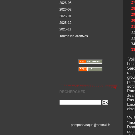
2
2026-03
2
2026-02
2
2026-01
3
2025-12
3
2025-11
3
Toutes les archives
3
3
3
Voil
Leno
Sard
raci
grou
prem
sorti
Pard
RECHERCHER
Jean
Pas 
Enco
disq
Voil
"fri
pomponbasque@hotmail.fr
l'an
sort