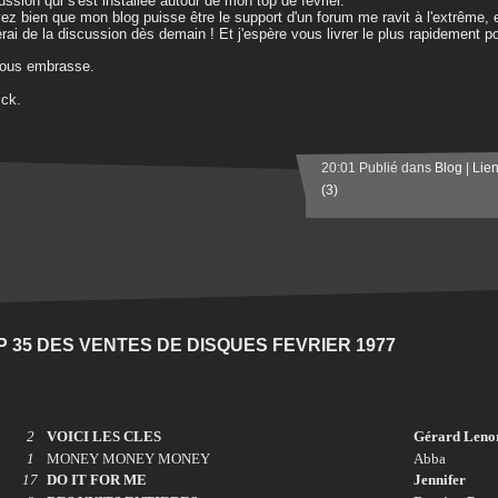
ussion qui s'est installée autour de mon top de février.
ez bien que mon blog puisse être le support d'un forum me ravit à l'extrême, e
rai de la discussion dès demain ! Et j'espère vous livrer le plus rapidement p
vous embrasse.
ick.
20:01 Publié dans
Blog
|
Lie
(3)
P 35 DES VENTES DE DISQUES FEVRIER 1977
2
VOICI LES CLES
Gérard Len
1
MONEY MONEY MONEY
Abba
17
DO IT FOR ME
Jennifer