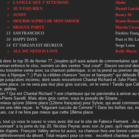
7
e
LA FILLE QUE J'ATTENDAIS
Shake
8
e
JE N'FAIS RIEN
Daniel Guich
9
e
SUNNY
Boney M
0
e
MOURIR AUPRES DE MON AMOUR
Demis Rouss
1
e
DRAGUE PARTY
Martin Circu
2
13
SAN FRANCISCO
Frédéric Fran
3
10
HAPPY DAYS
Pratt et Mc L
4
14
ET TARZAN EST HEUREUX
Serge Lama
5
e
ALL WE NEED IS LOVE
Kelly Marie
à donc le top 35 de février 77, j'espère qu'il aura autant de commentaires que 
rman enfonce le clou, numéro un des ventes "tout court". Dassin second des 
ou troisième vente avec sa chanson polémique, si on la prend au premier degré,
stes à l'époque ? ;) Puis la célèbre chanson "noces et banquets" qui déboule
pe jusqu'alors inconnu, dont seuls ressortiront Chantal Richard et Julie Pietri
ière place, ce ne sera pas leur plus gros succès, on le verra ! Tandis que C
e, piétine.
on ? Qui est Chantal Richard ? une chanteuse qui ne parviendra à arriver au
-Pierre Savelli. Mais alors gros carton, sous le pseudo de Sloane....
mieux qu'une 16ème place (12ème française) pour Sylvie, qui avait commen
re une idée reçue : le "fulgurant succès de Cerrone" ! Dans les boîtes oui, 
ues, car il ne fera pas mieux que cette 18ème place.
à, tout ça vous le savez si vous avez été sur le site de Fabrice Ferment. Je v
ssonnant" à la porte du top 20, Nicolas Peyrac avec son
Je pars
, qu'il reprend
née d'après. François Valéry arrive lui aussi, sa chanson fera une bonne carri
 définitivement du désert. Total respect pour ce mec : excellent chanteur, aute