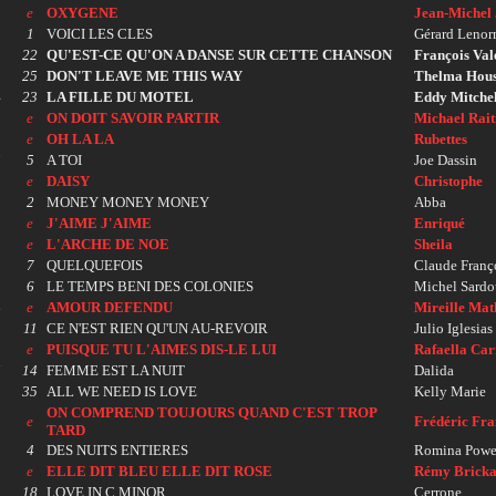
0
e
OXYGENE
Jean-Michel
1
1
VOICI LES CLES
Gérard Leno
2
22
QU'EST-CE QU'ON A DANSE SUR CETTE CHANSON
François Val
3
25
DON'T LEAVE ME THIS WAY
Thelma Hous
4
23
LA FILLE DU MOTEL
Eddy Mitchel
5
e
ON DOIT SAVOIR PARTIR
Michael Rait
6
e
OH LA LA
Rubettes
7
5
A TOI
Joe Dassin
8
e
DAISY
Christophe
9
2
MONEY MONEY MONEY
Abba
0
e
J'AIME J'AIME
Enriqué
1
e
L'ARCHE DE NOE
Sheila
2
7
QUELQUEFOIS
Claude Franç
3
6
LE TEMPS BENI DES COLONIES
Michel Sardo
4
e
AMOUR DEFENDU
Mireille Mat
5
11
CE N'EST RIEN QU'UN AU-REVOIR
Julio Iglesias
6
e
PUISQUE TU L'AIMES DIS-LE LUI
Rafaella Car
7
14
FEMME EST LA NUIT
Dalida
8
35
ALL WE NEED IS LOVE
Kelly Marie
ON COMPREND TOUJOURS QUAND C'EST TROP
9
e
Frédéric Fra
TARD
0
4
DES NUITS ENTIERES
Romina Power
1
e
ELLE DIT BLEU ELLE DIT ROSE
Rémy Brick
2
18
LOVE IN C MINOR
Cerrone