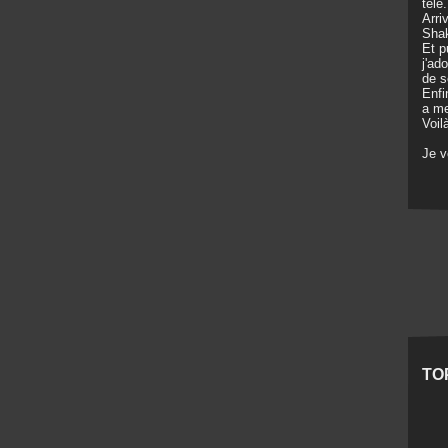
télé
Arri
Shak
Et p
j'ad
de s
Enfi
a me
Voil
Je 
TO