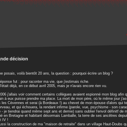
nde décision
e posais, voilà bientôt 20 ans, la question : pourquoi écrire un blog ?
éponse fut : pour raconter ma vie, que j'estimais riche.
 l'était déjà, en ce début avril 2005, mais je n'avais encore rien vu.
006 j'allais voir comment certains collègues avaient espionné mon blog afin q
in à eux puisse prendre ma place. La mort de mon père, où le même jour j'as
 les Cévennes et serai (à Bordeaux !) au chevet de mon épouse d'alors qui te
erveau, et qui échouera, la rendant infirme (parole, vue, psychisme - son car
e - je tiendrai quand même sept ans et demie) sans oublier l'envol définitf de m
ié en Bretagne et habitant désormais Lamballe, la terre de ses ancêtres depu
i IV !
ussi la construction de ma "maison de retraite" dans un village Haut-Doubs qu