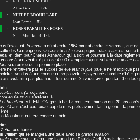
8
ELLE ETAIT SI JOLIE
Alain Barrière – 17k
e
NUIT ET BROUILLARD
Jean Ferrat – 15k
e
ROSES PARMI LES ROSES
Nana Mouskouri -13k
ous l'avais dit,
la mama
a dû attendre 1964 pour atteindre le sommet, que ce 
celle des Compagnons. On assiste à 2 télescopages :
douce nuit
est sortie 
mma
, et idem pour Charles Aznavour, qui a sorti
et pourtant
à la date réglemen
t encore à son zénith, à plus de 4.000 exemplaires/jour. si bien que
douce nui
tant
sera privée de la première place.
ière ne retrouvera pas le succès de
elle était si jolie
(que je ne m'explique pas
plaires vendus à une époque où on pouvait se payer une chambre d'hôtel pour
ie-Joconde
n'ira pas plus haut. Tout comme Salvador avec pourtant 3 cultes q
trées :
pourtant
dont j'ai déjà parlé.
mour en fleurs
qui s'arrêtera là.
t et brouillard.
ATTENTION gros tube. La première chanson qui, 20 ans après, 
s. 20 ans c'est peu, beaucoup de mes profs avaient fait la guerre, la premi
lème.
na Mouskouri qui fera encore un bide.
rties :
s 2 Piaf posthumes
hn William qui se mangera une taule avec sa
grande évasion.
main tu te maries,
méga tube inattendu de Patricia Carli, 8 mois dans le top, e