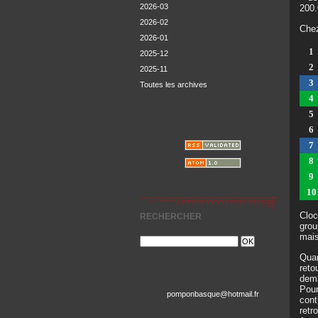
2026-03
200.
2026-02
Chez
2026-01
1
2025-12
2
2025-11
3
Toutes les archives
4
5
6
7
8
9
10
Cloc
RECHERCHER
grou
mais
Quan
reto
dema
Pour
pomponbasque@hotmail.fr
cont
retr