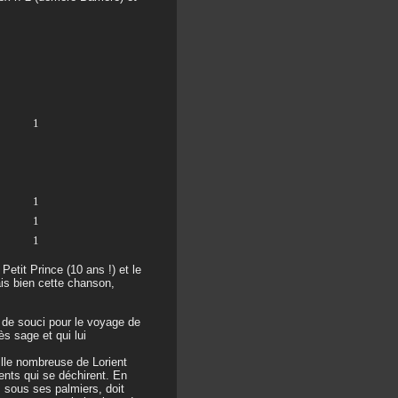
1
1
1
1
etit Prince (10 ans !) et le
ais bien cette chanson,
s de souci pour le voyage de
ès sage et qui lui
ille nombreuse de Lorient
ents qui se déchirent. En
, sous ses palmiers, doit