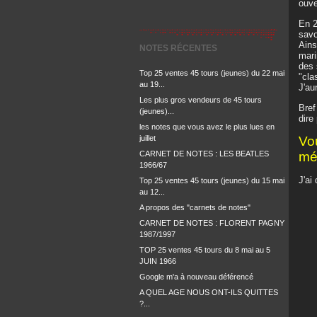
ouve
En 2
savo
Ains
NOTES RÉCENTES
mari
des 
Top 25 ventes 45 tours (jeunes) du 22 mai
"cla
au 19...
J'au
Les plus gros vendeurs de 45 tours
Bref
(jeunes)...
dire
les notes que vous avez le plus lues en
juillet
Vou
CARNET DE NOTES : LES BEATLES
mé
1966/67
J'ai
Top 25 ventes 45 tours (jeunes) du 15 mai
au 12...
A propos des "carnets de notes"
CARNET DE NOTES : FLORENT PAGNY
1987/1997
TOP 25 ventes 45 tours du 8 mai au 5
JUIN 1966
Google m'a à nouveau déférencé
A QUEL AGE NOUS ONT-ILS QUITTES
?...