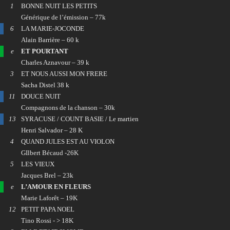
1
BONNE NUIT LES PETITS
Générique de l’émission – 77k
6
LA MARIE-JOCONDE
Alain Barrière – 60 k
e
ET POURTANT
Charles Aznavour – 39 k
3
ET NOUS AUSSI MON FRERE
Sacha Distel 38 k
11
DOUCE NUIT
Compagnons de la chanson – 30k
13
SYRACUSE / COUNT BASIE / Le martien
Henri Salvador – 28 K
4
QUAND JULES EST AU VIOLON
GIlbert Bécaud -26K
5
LES VIEUX
Jacques Brel – 23k
e
L’AMOUR EN FLEURS
Marie Laforêt – 19K
12
PETIT PAPA NOEL
Tino Rossi - > 18K