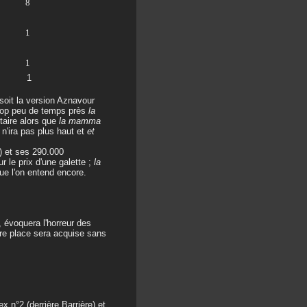
8
1
1
1
soit la version Aznavour
trop peu de temps près
la
taire alors que
la mamma
t
n'ira pas plus haut et
et
) et ses 290.000
 le prix d'une galette ;
la
ue l'on entend encore.
évoquera l'horreur des
ère place sera acquise sans
x n°2 (derrière Barrière) et