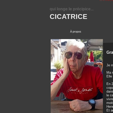
qui longe le précipice...
CICATRICE
À propos
Gra
Je m
Ma r
Elle
En 2
copa
dans
le c
vivr
moit
Henr
Et a