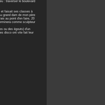
jeu : traverser le boulevard
 et faisait ses classes à
 Au grand dam de mon père
ais au point d'en faire, 20
il terminera comme sculpteur
lles ou des égouts) d'un
disco ont vite fait leur