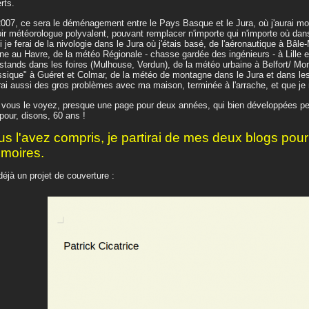
rts.
007, ce sera le déménagement entre le Pays Basque et le Jura, où j'aurai m
ir météorologue polyvalent, pouvant remplacer n'importe qui n'importe où dan
i je ferai de la nivologie dans le Jura où j'étais basé, de l'aéronautique à Bâl
ne au Havre, de la météo Régionale - chasse gardée des ingénieurs - à Lille et
stands dans les foires (Mulhouse, Verdun), de la météo urbaine à Belfort/ Mon
ssique" à Guéret et Colmar, de la météo de montagne dans le Jura et dans le
rai aussi des gros problèmes avec ma maison, terminée à l'arrache, et que je n'
 vous le voyez, presque une page pour deux années, qui bien développées pe
 pour, disons, 60 ans !
s l'avez compris, je partirai de mes deux blogs pour
moires.
 déjà un projet de couverture :