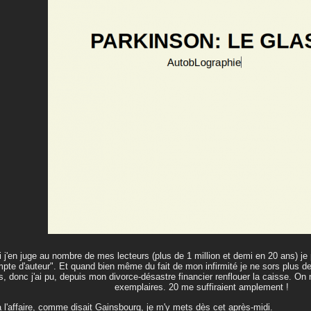
i j'en juge au nombre de mes lecteurs (plus de 1 million et demi en 20 ans) je p
pte d'auteur". Et quand bien même du fait de mon infirmité je ne sors plus d
es, donc j'ai pu, depuis mon divorce-désastre financier renflouer la caisse. On
exemplaires. 20 me suffiraient amplement !
à l'affaire, comme disait Gainsbourg, je m'y mets dès cet après-midi.