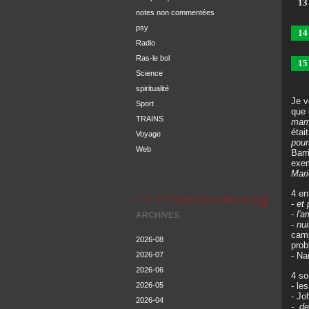
13
notes non commentées
psy
14
Radio
Ras-le bol
15
Science
spiritualité
Je v
Sport
que 
TRAINS
ma
étai
Voyage
pour
Web
Barr
exem
Mar
4 en
-
et 
-
l'a
ARCHIVES
-
nui
camp
2026-08
prob
- Na
2026-07
2026-06
4 so
- le
2026-05
- Jo
2026-04
-
de