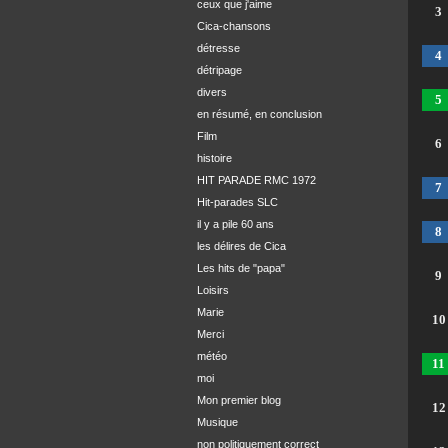
ceux que j'aime
3
Cica-chansons
détresse
4
détripage
divers
5
en résumé, en conclusion
Film
6
histoire
HIT PARADE RMC 1972
7
Hit-parades SLC
il y a pile 60 ans
8
les délires de Cica
Les hits de "papa"
9
Loisirs
Marie
10
Merci
météo
11
moi
Mon premier blog
12
Musique
non politiquement correct