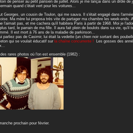
 loin de penser au petit parisien de juillet. Alors je me lançai dans un drôle de 
ermain quand c'était vert pour les voitures...
ut Georges, un cousin de Toulon, qui me sauva. Il s'était engagé dans l'armée
oise. Ma mère lui proposa très vite de partager ma chambre les week-ends.
ne l'aimait pas, et me cachera qu'il habitera Paris à partir de 1968. Moi je l'ador
plus tard, le parrain de ma fille. Il aura fait plein de boulots dans sa vie, qu'
mmé. Il est mort à 76 ans de la maladie de parkinson...
ui parliez pas de Casimir, lui était la vedette (un chien noir sortant des poube
lleton qui se voulait éducatif sur
la chaîne concurrente !
Les gosses des années 
x...
des rares photos où l'on est ensemble (1982) :
manche prochain pour février.