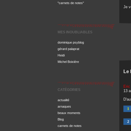
"carnets de notes"
Je 
MES INOUBLIABLES
dominique psyblog
gérard palaprat
Heidi
Michel Boixière
Le 
Eric
CATÉGORIES
13 a
D'au
actualité
arnaques
1
beaux moments
Blog
2
carnets de notes