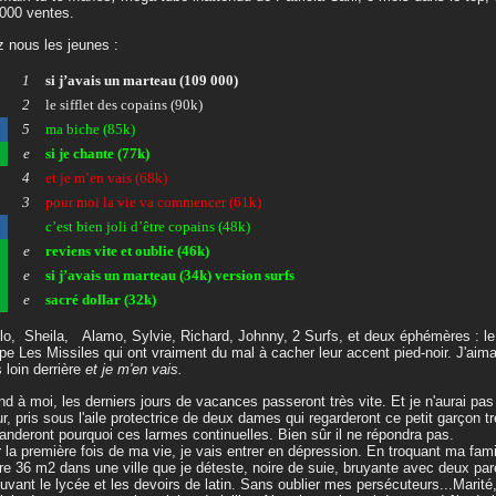
000 ventes.
 nous les jeunes :
1
si j’avais un marteau (109 000)
2
le sifflet des copains (90k)
5
ma biche (85k)
e
si je chante (77k)
4
et je m’en vais (68k)
3
pour moi la vie va commencer (61k)
c’est bien joli d’être copains (48k)
e
reviens vite et oublie (46k)
e
si j’avais un marteau (34k) version surfs
e
sacré dollar (32k)
lo, Sheila, Alamo, Sylvie, Richard, Johnny, 2 Surfs, et deux éphémères : le P
pe Les Missiles qui ont vraiment du mal à cacher leur accent pied-noir. J'aim
 loin derrière
et je m'en vais.
d à moi, les derniers jours de vacances passeront très vite. Et je n'aurai pa
ur, pris sous l'aile protectrice de deux dames qui regarderont ce petit garçon tr
nderont pourquoi ces larmes continuelles. Bien sûr il ne répondra pas.
 la première fois de ma vie, je vais entrer en dépression. En troquant ma fam
re 36 m2 dans une ville que je déteste, noire de suie, bruyante avec deux par
ouvant le lycée et les devoirs de latin. Sans oublier mes persécuteurs...Marité