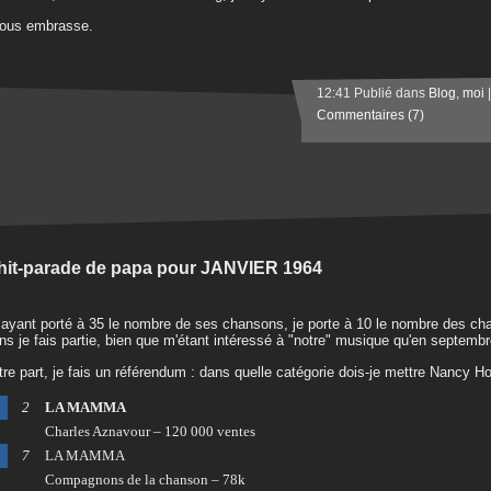
vous embrasse.
12:41 Publié dans
Blog
,
moi
Commentaires (7)
hit-parade de papa pour JANVIER 1964
ayant porté à 35 le nombre de ses chansons, je porte à 10 le nombre des ch
ns je fais partie, bien que m'étant intéressé à "notre" musique qu'en septembr
tre part, je fais un référendum : dans quelle catégorie dois-je mettre Nancy H
2
LA MAMMA
Charles Aznavour – 120 000 ventes
7
LA MAMMA
Compagnons de la chanson – 78k