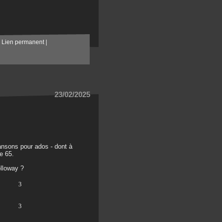
|
Lien permanent
|
23/02/2025
ansons pour ados - dont à
e 65.
olloway ?
3
3