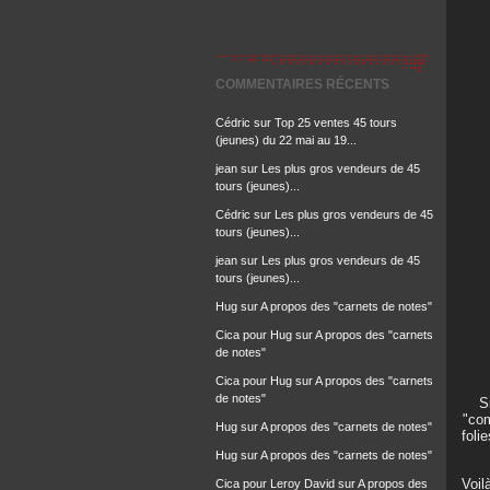
COMMENTAIRES RÉCENTS
Cédric
sur
Top 25 ventes 45 tours
(jeunes) du 22 mai au 19...
jean
sur
Les plus gros vendeurs de 45
tours (jeunes)...
Cédric
sur
Les plus gros vendeurs de 45
tours (jeunes)...
jean
sur
Les plus gros vendeurs de 45
tours (jeunes)...
Hug
sur
A propos des "carnets de notes"
Cica pour Hug
sur
A propos des "carnets
de notes"
Cica pour Hug
sur
A propos des "carnets
de notes"
S
"com
Hug
sur
A propos des "carnets de notes"
foli
Hug
sur
A propos des "carnets de notes"
Voil
Cica pour Leroy David
sur
A propos des