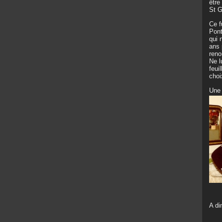
être
St G
Ce f
Pont
qui 
ans 
reno
Ne l
feui
choi
Une 
A di