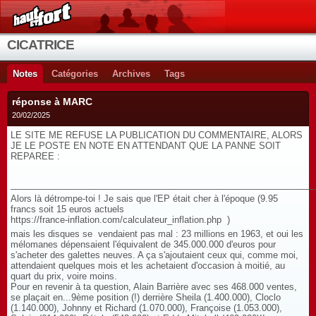
CICATRICE
Notes
Catégories
Archives
Tags
réponse à MARC
20/02/2025
LE SITE ME REFUSE LA PUBLICATION DU COMMENTAIRE, ALORS
JE LE POSTE EN NOTE EN ATTENDANT QUE LA PANNE SOIT
REPAREE :
_____________________________________________________________
Alors là détrompe-toi ! Je sais que l'EP était cher à l'époque (9.95
francs soit 15 euros actuels
https://france-inflation.com/calculateur_inflation.php )
mais les disques se vendaient pas mal : 23 millions en 1963, et oui les
mélomanes dépensaient l'équivalent de 345.000.000 d'euros pour
s'acheter des galettes neuves. A ça s'ajoutaient ceux qui, comme moi,
attendaient quelques mois et les achetaient d'occasion à moitié, au
quart du prix, voire moins.
Pour en revenir à ta question, Alain Barrière avec ses 468.000 ventes,
se plaçait en...9ème position (!) derrière Sheila (1.400.000), Cloclo
(1.140.000), Johnny et Richard (1.070.000), Françoise (1.053.000),