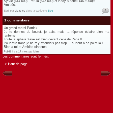
Sylvie (614.000), Pétula (543.000) et Eddy Mitchell (469.000)!!
Amitiés.
1
Écrit par
cicatrice
dans la catégorie
Blog
1 commentaire
Un grand merci Patrick ...
Je te donnes du boulot, je sais, mais ta réponse éclaire bien ma
lanterne.
Toute la sphère Yéyé est bien devant celle de Papa !!
Pour être franc je ne m'y attendais pas trop ... surtout à ce point là !
Bien à toi et Amitiés sincères
Publié il y a 17 mois par Marc.
Les commentaires sont fermés.
> Haut de page