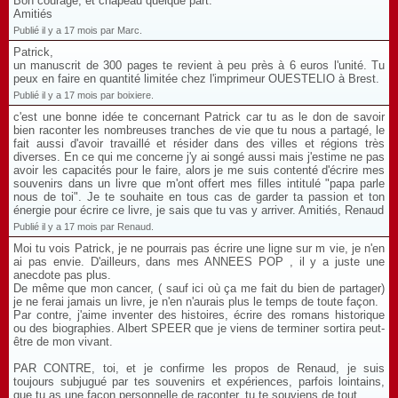
Bon courage, et chapeau quelque part.
Amitiés
Publié il y a 17 mois par Marc.
Patrick,
un manuscrit de 300 pages te revient à peu près à 6 euros l'unité. Tu
peux en faire en quantité limitée chez l'imprimeur OUESTELIO à Brest.
Publié il y a 17 mois par boixiere.
c'est une bonne idée te concernant Patrick car tu as le don de savoir
bien raconter les nombreuses tranches de vie que tu nous a partagé, le
fait aussi d'avoir travaillé et résider dans des villes et régions très
diverses. En ce qui me concerne j'y ai songé aussi mais j'estime ne pas
avoir les capacités pour le faire, alors je me suis contenté d'écrire mes
souvenirs dans un livre que m'ont offert mes filles intitulé "papa parle
nous de toi". Je te souhaite en tous cas de garder ta passion et ton
énergie pour écrire ce livre, je sais que tu vas y arriver. Amitiés, Renaud
Publié il y a 17 mois par Renaud.
Moi tu vois Patrick, je ne pourrais pas écrire une ligne sur m vie, je n'en
ai pas envie. D'ailleurs, dans mes ANNEES POP , il y a juste une
anecdote pas plus.
De même que mon cancer, ( sauf ici où ça me fait du bien de partager)
je ne ferai jamais un livre, je n'en n'aurais plus le temps de toute façon.
Par contre, j'aime inventer des histoires, écrire des romans historique
ou des biographies. Albert SPEER que je viens de terminer sortira peut-
être de mon vivant.
PAR CONTRE, toi, et je confirme les propos de Renaud, je suis
toujours subjugué par tes souvenirs et expériences, parfois lointains,
que tu as une façon personnelle de raconter, tu te souviens de tout.