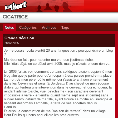
CICATRICE
Notes
Catégories
Archives
Tags
Grande décision
28/02/2025
Je me posais, voilà bientôt 20 ans, la question : pourquoi écrire un blog
?
Ma réponse fut : pour raconter ma vie, que j'estimais riche.
Elle l'était déjà, en ce début avril 2005, mais je n'avais encore rien vu.
En 2006 j'allais voir comment certains collègues avaient espionné mon
blog afin que je parte pour qu'un copain à eux puisse prendre ma place.
La mort de mon père, où le même jour j'assisterai à son enterrement
dans les Cévennes et serai (à Bordeaux !) au chevet de mon épouse
d'alors qui tentera une intervention dans le cerveau, et qui échouera, la
rendant infirme (parole, vue, psychisme - son caractère devenant
impossible à vivre - je tiendrai quand même sept ans et demie) sans
oublier l'envol définitf de ma fille, ayant trouvé sa moitié en Bretagne et
habitant désormais Lamballe, la terre de ses ancêtres depuis
Henri IV !
Et aussi la construction de ma "maison de retraite" dans un village
Haut-Doubs qui nous accueillera les bras ouverts.