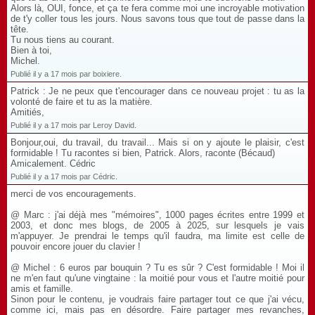
Alors là, OUI, fonce, et ça te fera comme moi une incroyable motivation
de t'y coller tous les jours. Nous savons tous que tout de passe dans la
tête.
Tu nous tiens au courant.
Bien à toi,
Michel.
Publié il y a 17 mois par boixiere.
Patrick : Je ne peux que t'encourager dans ce nouveau projet : tu as la
volonté de faire et tu as la matière.
Amitiés,
Publié il y a 17 mois par Leroy David.
Bonjour,oui, du travail, du travail... Mais si on y ajoute le plaisir, c'est
formidable ! Tu racontes si bien, Patrick. Alors, raconte (Bécaud)
Amicalement. Cédric
Publié il y a 17 mois par Cédric.
merci de vos encouragements.
@ Marc : j'ai déjà mes "mémoires", 1000 pages écrites entre 1999 et
2003, et donc mes blogs, de 2005 à 2025, sur lesquels je vais
m'appuyer. Je prendrai le temps qu'il faudra, ma limite est celle de
pouvoir encore jouer du clavier !
@ Michel : 6 euros par bouquin ? Tu es sûr ? C'est formidable ! Moi il
ne m'en faut qu'une vingtaine : la moitié pour vous et l'autre moitié pour
amis et famille.
Sinon pour le contenu, je voudrais faire partager tout ce que j'ai vécu,
comme ici, mais pas en désordre. Faire partager mes revanches,