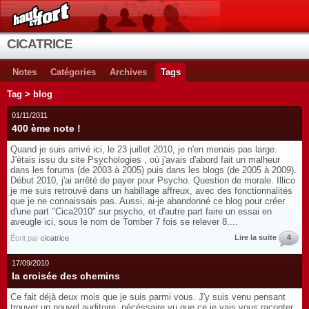
CICATRICE
Notes
Catégories
Archives
Tags
Tag > blog
01/11/2011
400 ème note !
Quand je suis arrivé ici, le 23 juillet 2010, je n'en menais pas large.
J'étais issu du site Psychologies , où j'avais d'abord fait un malheur
dans les forums (de 2003 à 2005) puis dans les blogs (de 2005 à 2009).
Début 2010, j'ai arrêté de payer pour Psycho. Question de morale. Illico
je me suis retrouvé dans un habillage affreux, avec des fonctionnalités
que je ne connaissais pas. Aussi, ai-je abandonné ce blog pour créer
d'une part "Cica2010" sur psycho, et d'autre part faire un essai en
aveugle ici, sous le nom de Tomber 7 fois se relever 8....
Lire la suite
4
Écrit par
cicatrice
17/09/2010
la croisée des chemins
Ce fait déjà deux mois que je suis parmi vous. J'y suis venu pensant
trouver un nouvel auditoire, nécéssaire vu que ce je vais vous raconter