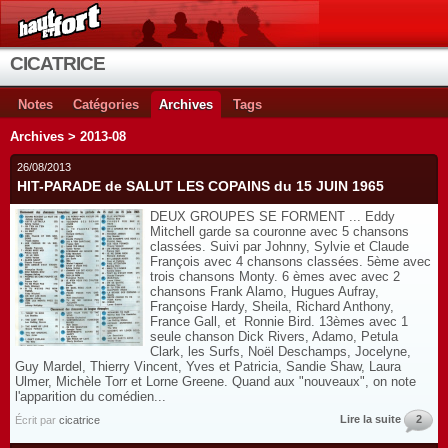
CICATRICE
Notes
Catégories
Archives
Tags
Archives > 2013-08
26/08/2013
HIT-PARADE de SALUT LES COPAINS du 15 JUIN 1965
DEUX GROUPES SE FORMENT ... Eddy
Mitchell garde sa couronne avec 5 chansons
classées. Suivi par Johnny, Sylvie et Claude
François avec 4 chansons classées. 5ème avec
trois chansons Monty. 6 èmes avec avec 2
chansons Frank Alamo, Hugues Aufray,
Françoise Hardy, Sheila, Richard Anthony,
France Gall, et Ronnie Bird. 13èmes avec 1
seule chanson Dick Rivers, Adamo, Petula
Clark, les Surfs, Noël Deschamps, Jocelyne,
Guy Mardel, Thierry Vincent, Yves et Patricia, Sandie Shaw, Laura
Ulmer, Michèle Torr et Lorne Greene. Quand aux "nouveaux", on note
l'apparition du comédien...
Lire la suite
2
Écrit par
cicatrice