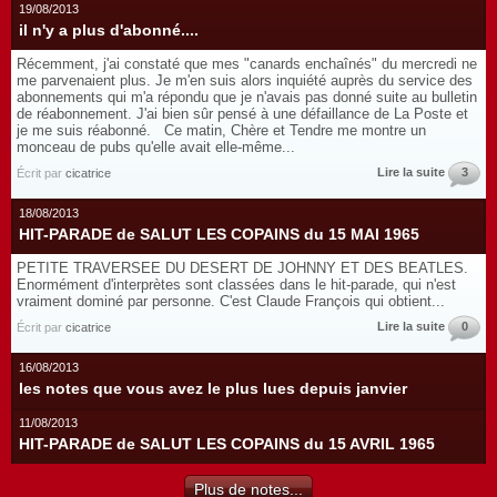
19/08/2013
il n'y a plus d'abonné....
Récemment, j'ai constaté que mes "canards enchaînés" du mercredi ne
me parvenaient plus. Je m'en suis alors inquiété auprès du service des
abonnements qui m'a répondu que je n'avais pas donné suite au bulletin
de réabonnement. J'ai bien sûr pensé à une défaillance de La Poste et
je me suis réabonné. Ce matin, Chère et Tendre me montre un
monceau de pubs qu'elle avait elle-même...
Lire la suite
3
Écrit par
cicatrice
18/08/2013
HIT-PARADE de SALUT LES COPAINS du 15 MAI 1965
PETITE TRAVERSEE DU DESERT DE JOHNNY ET DES BEATLES.
Enormément d'interprètes sont classées dans le hit-parade, qui n'est
vraiment dominé par personne. C'est Claude François qui obtient...
Lire la suite
0
Écrit par
cicatrice
16/08/2013
les notes que vous avez le plus lues depuis janvier
11/08/2013
HIT-PARADE de SALUT LES COPAINS du 15 AVRIL 1965
Plus de notes...