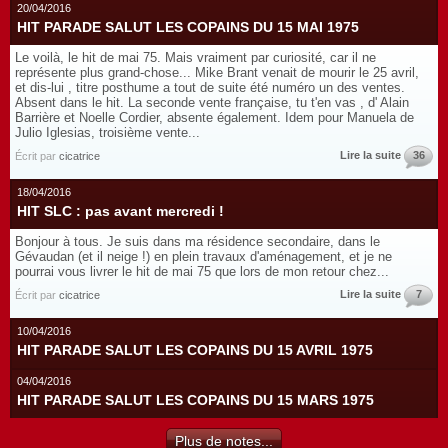
20/04/2016
HIT PARADE SALUT LES COPAINS DU 15 MAI 1975
Le voilà, le hit de mai 75. Mais vraiment par curiosité, car il ne
représente plus grand-chose... Mike Brant venait de mourir le 25 avril,
et dis-lui , titre posthume a tout de suite été numéro un des ventes.
Absent dans le hit. La seconde vente française, tu t'en vas , d' Alain
Barrière et Noelle Cordier, absente également. Idem pour Manuela de
Julio Iglesias, troisième vente...
Lire la suite
36
Écrit par
cicatrice
18/04/2016
HIT SLC : pas avant mercredi !
Bonjour à tous. Je suis dans ma résidence secondaire, dans le
Gévaudan (et il neige !) en plein travaux d'aménagement, et je ne
pourrai vous livrer le hit de mai 75 que lors de mon retour chez...
Lire la suite
7
Écrit par
cicatrice
10/04/2016
HIT PARADE SALUT LES COPAINS DU 15 AVRIL 1975
04/04/2016
HIT PARADE SALUT LES COPAINS DU 15 MARS 1975
Plus de notes...