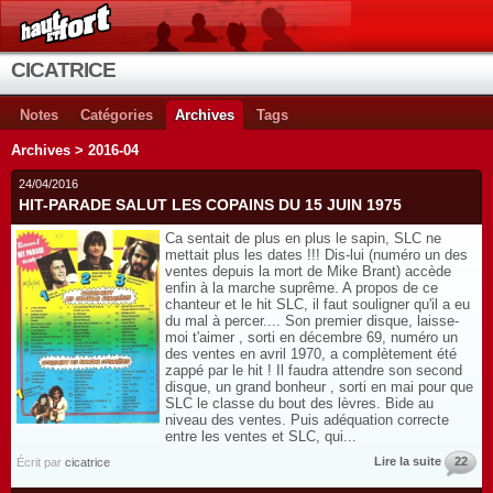
CICATRICE
Notes
Catégories
Archives
Tags
Archives > 2016-04
24/04/2016
HIT-PARADE SALUT LES COPAINS DU 15 JUIN 1975
Ca sentait de plus en plus le sapin, SLC ne
mettait plus les dates !!! Dis-lui (numéro un des
ventes depuis la mort de Mike Brant) accède
enfin à la marche suprême. A propos de ce
chanteur et le hit SLC, il faut souligner qu'il a eu
du mal à percer.... Son premier disque, laisse-
moi t'aimer , sorti en décembre 69, numéro un
des ventes en avril 1970, a complètement été
zappé par le hit ! Il faudra attendre son second
disque, un grand bonheur , sorti en mai pour que
SLC le classe du bout des lèvres. Bide au
niveau des ventes. Puis adéquation correcte
entre les ventes et SLC, qui...
Lire la suite
22
Écrit par
cicatrice