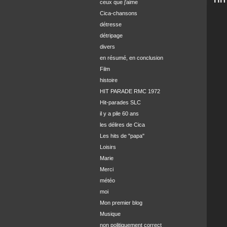
ceux que j'aime
Cica-chansons
détresse
détripage
divers
en résumé, en conclusion
Film
histoire
HIT PARADE RMC 1972
Hit-parades SLC
il y a pile 60 ans
les délires de Cica
Les hits de "papa"
Loisirs
Marie
Merci
météo
moi
Mon premier blog
Musique
non politiquement correct