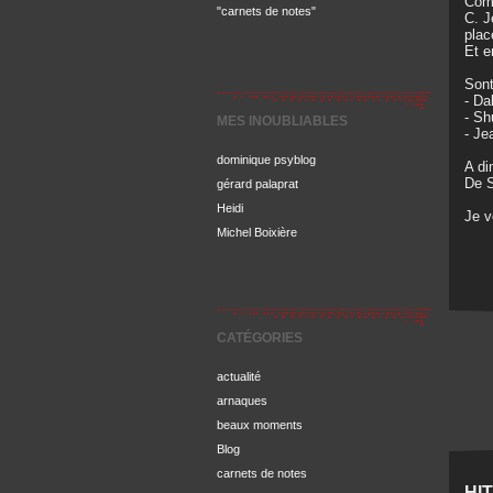
Comm
"carnets de notes"
C. J
plac
Et e
Sont
- Da
- Sh
MES INOUBLIABLES
- Je
dominique psyblog
A di
De S
gérard palaprat
Heidi
Je 
Michel Boixière
CATÉGORIES
actualité
arnaques
beaux moments
Blog
carnets de notes
HI