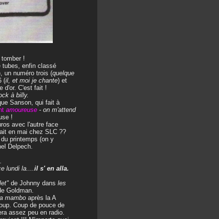
 tomber !
 tubes, enfin classé
), un numéro trois (
quelque
 (
il, et moi je chante
) et
d'or. C'est fait !
ck à billy.
ue Sanson, qui fait à
nt
amoureuse
-
on m'attend
use !
ros avec l'autre face
l fait en mai chez SLC ??
 du printemps (on y
hel Delpech.
.
e lundi la....
il s' en alla.
let"
de Johnny dans
les
e Goldman.
a mambo
après la A
oup. Coup de pouce de
ra assez peu en radio.