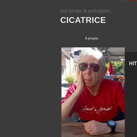
qui longe le précipice...
CICATRICE
À propos
HI