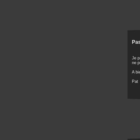
Pas
Je p
ne p
A bi
Pat