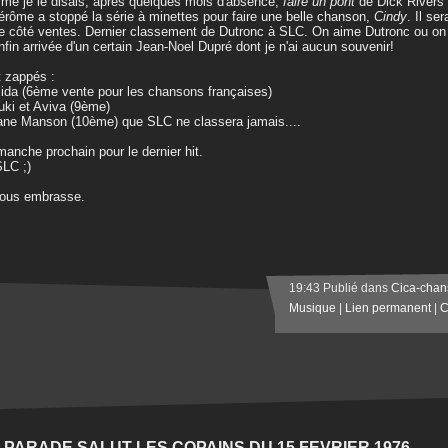
e je le disais, après quelques mois d'absence,
faire un pont
de Dick Rivers r
érôme a stoppé la série à minettes pour faire une belle chanson,
Cindy
. Il se
e côté ventes. Dernier classement de Dutronc à SLC. On aime Dutronc ou on 
nfin arrivée d'un certain Jean-Noel Dupré dont je n'ai aucun souvenir!
 zappés :
lida (6ème vente pour les chansons françaises)
uki et Aviva (9ème)
ane Manson (10ème) que SLC ne classera jamais....
manche prochain pour le dernier hit.
LC ;)
vous embrasse.
19:43 Publié dans
Cica-chan
Musique
|
Lien permanent
|
C
T PARADE SALUT LES COPAINS DU 15 FEVRIER 1976