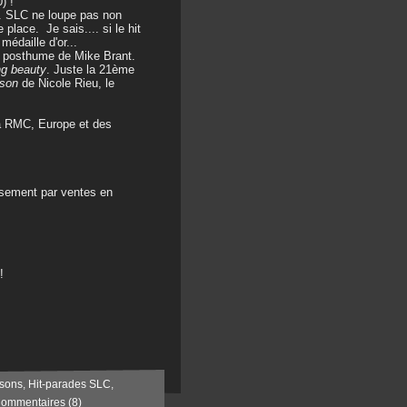
) !
. SLC ne loupe pas non
place. Je sais.... si le hit
médaille d'or...
n posthume de Mike Brant.
ng beauty
. Juste la 21ème
son
de Nicole Rieu, le
 à RMC, Europe et des
ssement par ventes en
!
sons
,
Hit-parades SLC
,
ommentaires (8)