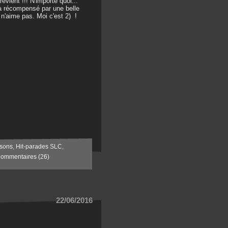
evient !!! N'importe quoi...
ra récompensé par une belle
n'aime pas. Moi c'est 2) !
sons
,
Hit-parades SLC
,
ommentaires (26)
22/06/2016