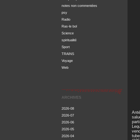
notes non commentées
psy
Radio
Ras-le bol
Science
spiritualité
Sport
TRAINS
Voyage
Web
ARCHIVES
2026-08
Anté
2026-07
salu
part
2026-06
Lequ
2026-05
vend
tube
2026-04