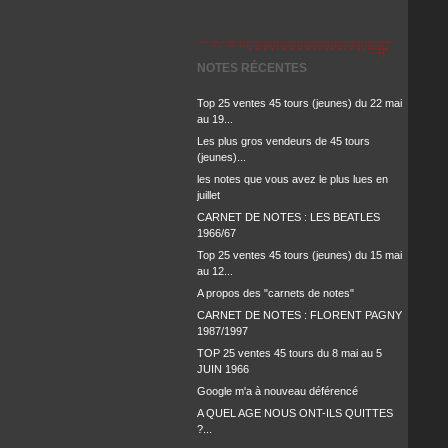
NOTES RÉCENTES
Top 25 ventes 45 tours (jeunes) du 22 mai
au 19...
Les plus gros vendeurs de 45 tours
(jeunes)...
les notes que vous avez le plus lues en
juillet
CARNET DE NOTES : LES BEATLES
1966/67
Top 25 ventes 45 tours (jeunes) du 15 mai
au 12...
A propos des "carnets de notes"
CARNET DE NOTES : FLORENT PAGNY
1987/1997
TOP 25 ventes 45 tours du 8 mai au 5
JUIN 1966
Google m'a à nouveau déférencé
A QUEL AGE NOUS ONT-ILS QUITTES
?...