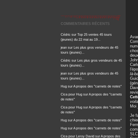
COMMENTAIRES RÉCENTS
Cédric
sur
Top 25 ventes 45 tours
Avan
(jeunes) du 22 mai au 19...
Comm
numé
jean
sur
Les plus gros vendeurs de 45
chos
tours (jeunes)...
deux
John
Cédric
sur
Les plus gros vendeurs de 45
Carl
tours (jeunes)...
l'ép
là-b
jean
sur
Les plus gros vendeurs de 45
Guic
tours (jeunes)...
(gén
Hug
sur
A propos des "carnets de notes"
Dave
revi
Cica pour Hug
sur
A propos des "carnets
Cett
de notes"
voila
Moi j
Cica pour Hug
sur
A propos des "carnets
de notes"
Je f
chie
Hug
sur
A propos des "carnets de notes"
Ferm
Hug
sur
A propos des "carnets de notes"
comm
SLC 
Cica pour Leroy David
sur
A propos des