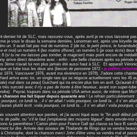
t-dernier hit de SLC, mais rassurez-vous, après avril je ne vous laisserai pas
e je vous le disais la semaine dernière, Lenorman est, après une kiryelle de
ro un. Il avait fait pas mal de numéros 2 (
de toi, le petit prince, le funambule
e et moi
) un numéro 4 (
les matins d'hiver)
, un numéro 5 (
je vous écris
) deux 6
 8 (
si tu ne me laisses pas tomber, le magicien
) mais point encore de médaille 
ny arrive direct deuxième avec - enfin - une belle chanson après sa période
ro
os 3ème n'avait lui non plus jamais été aussi haut à SLC. Et apparaît Véroniq
oque un tube tous les deux ans (
besoin de personne
1972 -
je préfère netteme
as
1974,
Vancouver
1976, avant
ma révérence
en 1978). J'adore cette chante
hard arrive avec
toi,
un single rare qui se négocie actuellement vers les 45 eu
iale)
mal dans sa peau
) Guichard qui ira encore plus loin en avril. Qu'aurait-i
 très surcoté avec
il n'y a pas de honte à être heureux
, avant son super-tube
endra). Peyrac toujours dans sa période USA arrive aussi, de même que Mic
e chanson me fait tiquer depuis quarante ans
! Le refrain particulièrement :
 pourquoi, ce lundi la....il s' en allait / voila pourquoi, ce lundi la....il s' en allait
'aurais plutôt écrit :
voila pourquoi, ce lundi la....il s' en allait / voila pourquoi, c
ais souvent attention aux paroles, et j'ai aussi tiqué avec le
"fin août début juil
ns de paille
, ou "
s'il le faut j'emploierai des moyens légaux
" dans
envole-moi
d
ons la parenthèse ! Carton plein pour France Gall qui classe sa face B
samb
ent lui dire
. Arrivée des
oiseaux de Thailande
de Ringo qui se vendra beauc
à Christophe, dont la chanson
merci John d'être venu
se vendra mal et passe