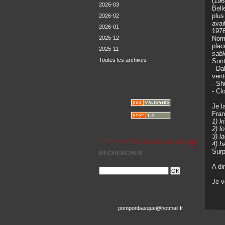
(196
2026-03
Bell
plu
2026-02
avai
2026-01
1976
Nor
2025-12
plac
2025-11
sabl
Toutes les archives
Sont
- Da
vent
- Sh
- Cl
Je l
Fran
1) k
2) l
3) 
4) h
Surp
RECHERCHER
A di
Je 
pomponbasque@hotmail.fr