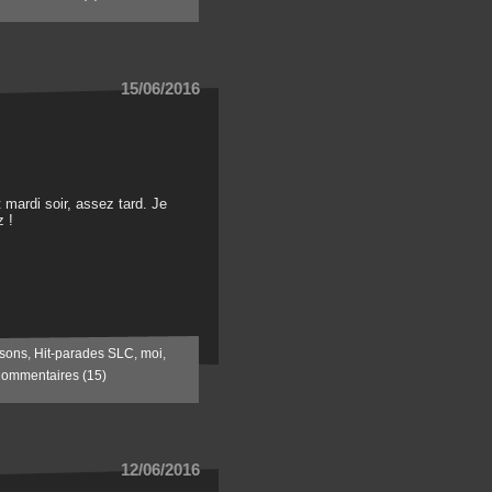
15/06/2016
 mardi soir, assez tard. Je
z !
sons
,
Hit-parades SLC
,
moi
,
ommentaires (15)
12/06/2016