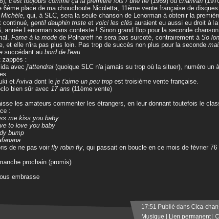
8),
c'est toujours comme ça la première fois / une île
(1969) ou
charivari
(1970
e 6ème place de ma chouchoute Nicoletta, 11ème vente française de disques
s
Michèle
, qui, à SLC, sera la seule chanson de Lenorman à obtenir la première 
t continué,
gentil dauphin triste
et
voici les clés
auraient eu aussi eu droit à la 
, année Lenorman sans conteste ! Sinon grand flop pour la seconde chanso
mal.
Fame à la mode
de Polnareff ne sera pas surcoté, contrairement à
So lo
e, et elle n'ira pas plus loin. Pas trop de succès non plus pour la seconde
mai
e
succédant au
bord de l'eau.
 zappés :
lida avec
j'attendrai
(quoique SLC n'a jamais su trop où la situer), numéro un
es.
uki et Aviva dont le
je t'aime un peu trop
est troisième vente française.
oclo bien sûr avec
17 ans
(11ème vente)
aisse les amateurs commenter les étrangers, en leur donnant toutefois le cla
ce :
iss me kiss you baby
ove to love you baby
lady bump
afanana.
ris de ne pas voir
fly robin fly
, qui passait en boucle en ce mois de février 76 
manche prochain (promis)
vous embrasse
17:51 Publié dans
Cica-chan
Musique
|
Lien permanent
|
C