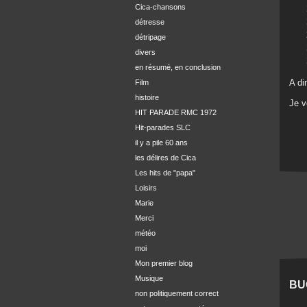
Cica-chansons
détresse
détripage
divers
en résumé, en conclusion
A di
Film
histoire
Je 
HIT PARADE RMC 1972
Hit-parades SLC
il y a pile 60 ans
les délires de Cica
Les hits de "papa"
Loisirs
Marie
Merci
météo
moi
Mon premier blog
Musique
BU
non politiquement correct