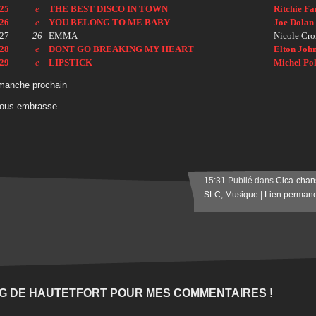
25
e
THE BEST DISCO IN TOWN
Ritchie Fa
26
e
YOU BELONG TO ME BABY
Joe Dolan
27
26
EMMA
Nicole Croi
28
e
DONT GO BREAKING MY HEART
Elton John
29
e
LIPSTICK
Michel Pol
manche prochain
vous embrasse.
15:31 Publié dans
Cica-chan
SLC
,
Musique
|
Lien perman
G DE HAUTETFORT POUR MES COMMENTAIRES !