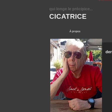
qui longe le précipice...
CICATRICE
À propos
der