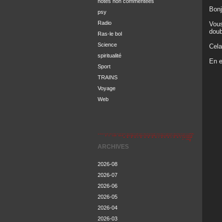
notes non commentées
Bonj
psy
Radio
Vous
doub
Ras-le bol
Science
Cela
spiritualité
En e
Sport
TRAINS
Voyage
Web
ARCHIVES
2026-08
2026-07
2026-06
2026-05
2026-04
2026-03