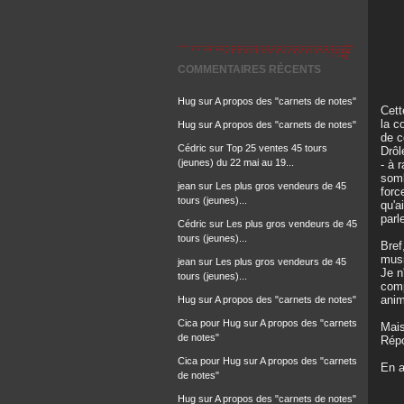
COMMENTAIRES RÉCENTS
Hug
sur
A propos des "carnets de notes"
Cett
la c
Hug
sur
A propos des "carnets de notes"
de 
Cédric
sur
Top 25 ventes 45 tours
Drôl
(jeunes) du 22 mai au 19...
- à 
somb
jean
sur
Les plus gros vendeurs de 45
forc
tours (jeunes)...
qu'a
parl
Cédric
sur
Les plus gros vendeurs de 45
tours (jeunes)...
Bref
mus
jean
sur
Les plus gros vendeurs de 45
Je n
tours (jeunes)...
comp
anim
Hug
sur
A propos des "carnets de notes"
Cica pour Hug
sur
A propos des "carnets
Mais
de notes"
Rép
Cica pour Hug
sur
A propos des "carnets
En a
de notes"
Hug
sur
A propos des "carnets de notes"