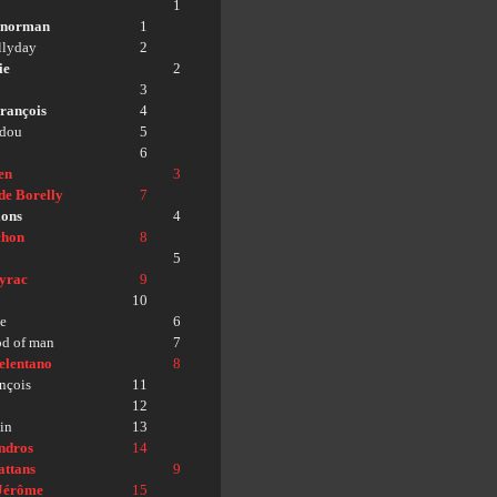
1
enorman
1
llyday
2
ie
2
3
rançois
4
rdou
5
6
en
3
de Borelly
7
ions
4
chon
8
5
eyrac
9
10
e
6
od of man
7
elentano
8
nçois
11
12
hin
13
ndros
14
ttans
9
 Jérôme
15