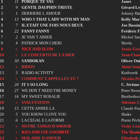
1
11
PORQUE TE VAS
Janet
2
9
GENTIL DAUPHIN TRISTE
Gérard L
3
1
DERRIERE L AMOUR
Johnny Ha
4
13
WHO S THAT LADY WITH MY MAN
Kelly Mar
5
7
IL ETAIT UNE FOIS NOUS DEUX
Joe Dassin
6
22
FANNY FANNY
Frédéric F
7
2
JE VAIS T AIMER
Michel Sa
8
4
PATRICK MON CHERI
Sheila
9
e
NICE AND SLOW
Jessie Gre
10
e
LE CONCERTO DE LA MER
Jean-Clau
11
30
SANDOKAN
Oliver On
12
e
BIDON
Alain Sou
13
3
RADIO ACTIVITY
Kraftwerk
14
e
COMMENT T APPELLES TU ?
Nicolas P
15
20
IT S SO LONG
C. Jérôme
16
27
WE DON T NEED THE MONEY
Peter Noon
17
16
MY SWEET ROSALIE
Brotherho
18
e
SVALUTATION
Adriano C
19
15
CETTE ANNEE LA
Claude Fra
20
5
YOU KNOW I LOVE YOU
Shake
21
6
LA CEGAL E LA FORMI
Pierre Péc
22
e
NOTRE TANGO D AMOUR
Vicky Léa
23
e
KISS AND SAY GOODBYE
The Manha
24
e
MALADIE D AMOUR
Elisabeth