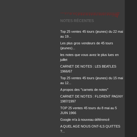
NOTES RÉCENTES
Top 25 ventes 45 tours (jeunes) du 22 mai
au 19...
Les plus gros vendeurs de 45 tours
(jeunes)...
les notes que vous avez le plus lues en
juillet
CARNET DE NOTES : LES BEATLES
1966/67
Top 25 ventes 45 tours (jeunes) du 15 mai
au 12...
A propos des "carnets de notes"
CARNET DE NOTES : FLORENT PAGNY
1987/1997
TOP 25 ventes 45 tours du 8 mai au 5
JUIN 1966
Google m'a à nouveau déférencé
A QUEL AGE NOUS ONT-ILS QUITTES
?...