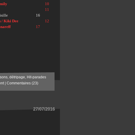
mily
10
11
sille
16
 / Kiki Dee
12
nareff
17
sons
,
détripage
,
Hit-parades
ent
|
Commentaires (23)
27/07/2016