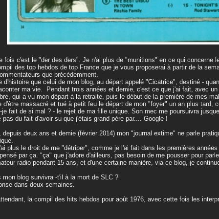
e fois c'est le "der des ders". Je n'ai plus de "munitions" en ce qui concerne l
ompil des top hebdos de top France que je vous proposerai à partir de la sema
commentateurs que précédemment.
e d'histoire que celui de mon blog, au départ appelé "Cicatrice", destiné - qu
raconter ma vie. Pendant trois années et demie, c'est ce que j'ai fait, avec un
re, qui a vu mon départ à la retraite, puis le début de la première de mes ma
e d'être massacré et tué à petit feu le départ de mon "foyer" un an plus tard,
i-je fait de si mal ? - le rejet de ma fille unique. Son mec me poursuivra jusq
e pas du fait d'avoir su que j'étais grand-père par.... Google !
, depuis deux ans et demie (février 2014) mon "journal extime" ne parle prati
ique.
'ai plus le droit de me "détriper", comme je l'ai fait dans les premières années 
ensé par ça. "ça" que j'adore d'ailleurs, pas besoin de me pousser pour parler
ateur radio pendant 15 ans, et d'une certaine manière, via ce blog, je continu
 mon blog survivra -t'il à la mort de SLC ?
onse dans deux semaines.
ttendant, la compil des hits hebdos pour août 1976, avec cette fois les interpr