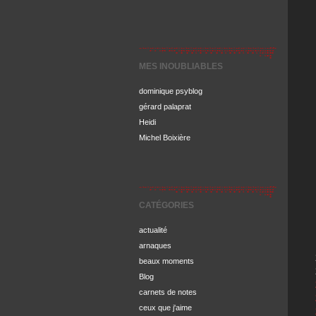
MES INOUBLIABLES
dominique psyblog
gérard palaprat
Heidi
Michel Boixière
CATÉGORIES
actualité
arnaques
beaux moments
Blog
carnets de notes
ceux que j'aime