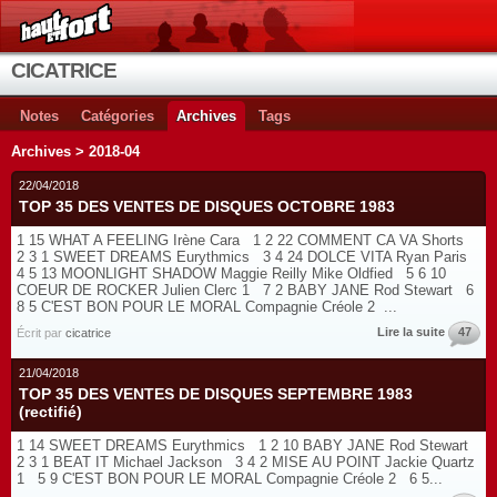
CICATRICE
Notes
Catégories
Archives
Tags
Archives > 2018-04
22/04/2018
TOP 35 DES VENTES DE DISQUES OCTOBRE 1983
1 15 WHAT A FEELING Irène Cara 1 2 22 COMMENT CA VA Shorts
2 3 1 SWEET DREAMS Eurythmics 3 4 24 DOLCE VITA Ryan Paris
4 5 13 MOONLIGHT SHADOW Maggie Reilly Mike Oldfied 5 6 10
COEUR DE ROCKER Julien Clerc 1 7 2 BABY JANE Rod Stewart 6
8 5 C'EST BON POUR LE MORAL Compagnie Créole 2 ...
Lire la suite
47
Écrit par
cicatrice
21/04/2018
TOP 35 DES VENTES DE DISQUES SEPTEMBRE 1983
(rectifié)
1 14 SWEET DREAMS Eurythmics 1 2 10 BABY JANE Rod Stewart
2 3 1 BEAT IT Michael Jackson 3 4 2 MISE AU POINT Jackie Quartz
1 5 9 C'EST BON POUR LE MORAL Compagnie Créole 2 6 5...