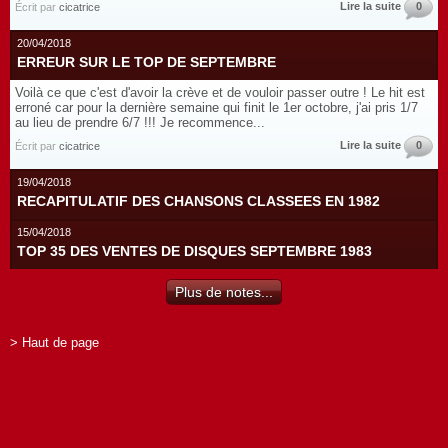
Lire la suite
0
Écrit par
cicatrice
20/04/2018
ERREUR SUR LE TOP DE SEPTEMBRE
Voilà ce que c'est d'avoir la crève et de vouloir passer outre ! Le hit est
erroné car pour la dernière semaine qui finit le 1er octobre, j'ai pris 1/7
au lieu de prendre 6/7 !!! Je recommence...
Lire la suite
0
Écrit par
cicatrice
19/04/2018
RECAPITULATIF DES CHANSONS CLASSEES EN 1982
15/04/2018
TOP 35 DES VENTES DE DISQUES SEPTEMBRE 1983
Plus de notes...
> Haut de page