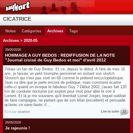
CICATRICE
Notes
Catégories
Archives
Tags
Archives > 2020-05
29/05/2020
HOMMAGE A GUY BEDOS : REDIFFUSION DE LA NOTE
"Journal croisé de Guy Bedos et moi" d'avril 2012
J'étais un fan de Guy Bedos. Et ce, depuis le début. A l'été de mes 16
ans, je faisais un petit triomphe personnel en imitant son sketch
Skronch qui n'est pas sorti en 68 comme le prétend encyclopédisque.
Jean va dire que je parle encore de politique, mais comment écarter
celle-ci quand on évoque le fabuleux Guy ? Début 2002, j'avais fait 120
km de conduite nocturne (un exploit pour moi) pour aller le voir à
Lorient. Et là je me souviens qu'il éreintait Lionel Jospin, lequel oubliait
de faire campagne, ne parlant que de son bilan (excellent) et persuadé
qu'avec ce sans-faute, il...
Lire la suite
22
Écrit par
cicatrice
26/05/2020
Je rajeunis !