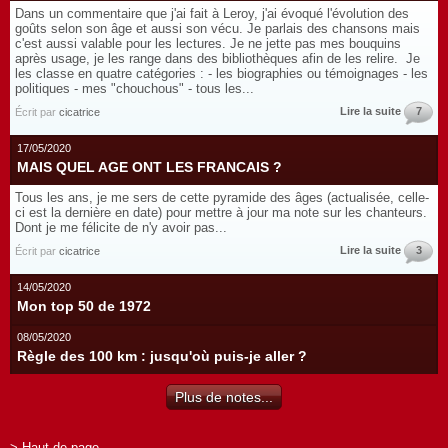
Dans un commentaire que j'ai fait à Leroy, j'ai évoqué l'évolution des
goûts selon son âge et aussi son vécu. Je parlais des chansons mais
c'est aussi valable pour les lectures. Je ne jette pas mes bouquins
après usage, je les range dans des bibliothèques afin de les relire. Je
les classe en quatre catégories : - les biographies ou témoignages - les
politiques - mes "chouchous" - tous les...
Lire la suite
7
Écrit par
cicatrice
17/05/2020
MAIS QUEL AGE ONT LES FRANCAIS ?
Tous les ans, je me sers de cette pyramide des âges (actualisée, celle-
ci est la dernière en date) pour mettre à jour ma note sur les chanteurs.
Dont je me félicite de n'y avoir pas...
Lire la suite
3
Écrit par
cicatrice
14/05/2020
Mon top 50 de 1972
08/05/2020
Règle des 100 km : jusqu'où puis-je aller ?
Plus de notes...
> Haut de page