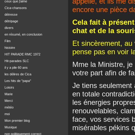
appelle, et ils me d
ceux que j'aime
encore une pièce d
Cica-chansons
détresse
Cela fait à présen
détripage
divers
chat et de la souri
en résumé, en conclusion
Film
Et sincèrement, au 
histoire
pense pas en voir la 
HIT PARADE RMC 1972
Hit-parades SLC
Mme la Ministre, je 
il y a pile 60 ans
votre part afin de f
les délires de Cica
Les hits de "papa"
Je tiens seulement 
Loisirs
en totale contradic
Marie
les énergies propres
Merci
météo
renouvelables, clam
moi
face, vos services b
Mon premier blog
misérables pékins qu
Musique
non politiquement correct