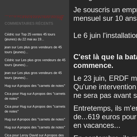
Je souscris un emp
mensuel sur 10 ans
COMMENTAIRES RÉCENTS
Le 6 juin l'installat
Cédric
sur
Top 25 ventes 45 tours
(jeunes) du 22 mai au 19...
jean
sur
Les plus gros vendeurs de 45
tours (jeunes)...
C'est là que la bat
Cédric
sur
Les plus gros vendeurs de 45
commence.
tours (jeunes)...
jean
sur
Les plus gros vendeurs de 45
Le 23 juin, ERDF me
tours (jeunes)...
Qu'une intervention
Hug
sur
A propos des "carnets de notes"
ne sera pas avant 
Cica pour Hug
sur
A propos des "carnets
de notes"
Entretemps, ils m'
Cica pour Hug
sur
A propos des "carnets
de notes"
de...619 euros pour
Hug
sur
A propos des "carnets de notes"
en vacances...
Hug
sur
A propos des "carnets de notes"
Cica pour Leroy David
sur
A propos des