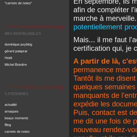
En septembre, ils m
"carnets de notes"
afin de compléter l'i
marche à merveille
potentiellement pro
MES INOUBLIABLES
Mais... il me faut
dominique psyblog
certification qui, j
gérard palaprat
Heidi
A partir de là, c'est
Michel Boixière
permanence mon do
Tantôt ils me disen
quelques semaines 
manquants de l'entre
CATÉGORIES
expédie les docume
actualité
Puis, contact est 
arnaques
beaux moments
me dit une fois de 
Blog
nouveau rendez-vous
carnets de notes