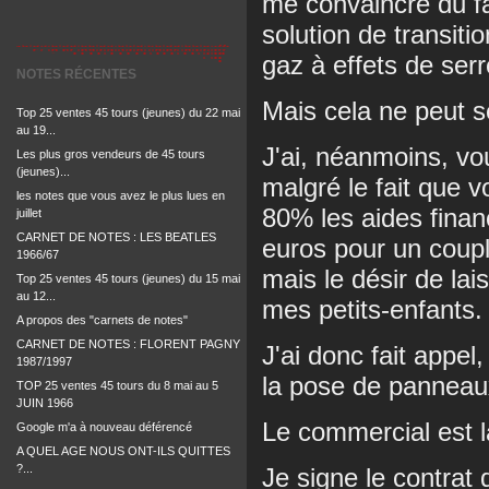
me convaincre du fa
solution de transitio
gaz à effets de serr
NOTES RÉCENTES
Mais cela ne peut se
Top 25 ventes 45 tours (jeunes) du 22 mai
au 19...
J'ai, néanmoins, vo
Les plus gros vendeurs de 45 tours
(jeunes)...
malgré le fait que 
les notes que vous avez le plus lues en
80% les aides finan
juillet
CARNET DE NOTES : LES BEATLES
euros pour un coupl
1966/67
mais le désir de lai
Top 25 ventes 45 tours (jeunes) du 15 mai
au 12...
mes petits-enfants.
A propos des "carnets de notes"
CARNET DE NOTES : FLORENT PAGNY
J'ai donc fait appel
1987/1997
la pose de panneau
TOP 25 ventes 45 tours du 8 mai au 5
JUIN 1966
Le commercial est l
Google m'a à nouveau déférencé
A QUEL AGE NOUS ONT-ILS QUITTES
?...
Je signe le contrat