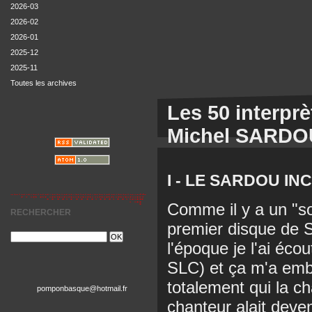
2026-03
2026-02
2026-01
2025-12
2025-11
Toutes les archives
Les 50 interpr
Michel SARDOU
I - LE SARDOU IN
Comme il y a un "son
RECHERCHER
premier disque de S
l'époque je l'ai éco
SLC) et ça m'a embal
totalement qui la c
pomponbasque@hotmail.fr
chanteur alait deveni