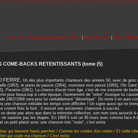
« Que vous inspire (musicalement) 1966 ?
|
Page d'accueil
|
LES COME-B
S COME-BACKS RETENTISSANTS (tome (5)
O FERRE.
Un des plus importants chanteurs des années 50, avec de gr
ille
(1953),
le piano du pauvre
(1954),
monsieur mon passé
(1955),
l'île Sain
0),
Paname
(1961). La chance d'avoir mon âge, c'est de me souvenir de tout
e pour beaucoup à cette époque, l'avènement de "notre" musique lui causera 
ode 1962/1968 sera pour lui véritablement "désertique". Du reste il en aura co
ira une chanson intitulée
les temps sont difficiles
! Un signe aussi qui ne tromp
se croient finis le font : il ressort ses anciennes chansons à succès.
e se doute pas alors que dans la mémoire collective, son nom sera associé à
 ne sautons pas les étapes. En 1969 il sort un 45 tours avec comme face A
l
ait un petit plaisir avec une chanson très "osée",
c'est extra.
bas qui tiennent hauts perchés / Comme les cordes d'un violon / Et cette chai
chet qui coule ma chanson / C'est extra