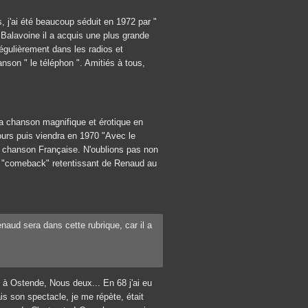
, j'ai été beaucoup séduit en 1972 par "
Balavoine il a acquis une plus grande
égulièrement dans les radios et
nson " le téléphon ". Amitiés à tous,
 sa chanson magnifique et érotique en
tours puis viendra en 1970 "Avec le
a chanson Française. N'oublions pas non
le "comeback" retentissant de Renaud au
naud sera dans cette rubrique, car il a
 à Ostende, Nous deux... En 68 j'ai eu
ais son spectacle, je me répète, était