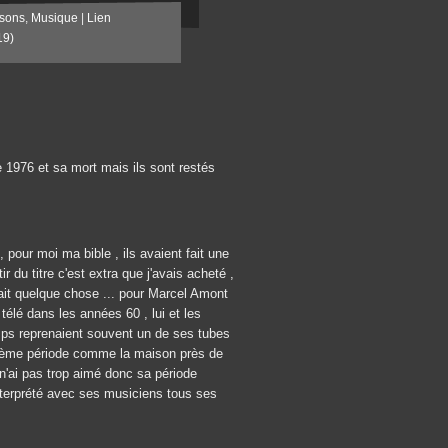
sons
,
Musique
|
Lien
19)
e 1976 et sa mort mais ils sont restés
 pour moi ma bible , ils avaient fait une
r du titre c'est extra que j'avais acheté ,
ait quelque chose ... pour Marcel Amont
 télé dans les années 60 , lui et les
ps reprenaient souvent un de ses tubes
uxième période comme la maison près de
e n'ai pas trop aimé donc sa période
 interprété avec ses musiciens tous ses