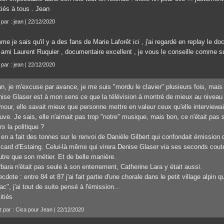
tiés à tous . Jean
 par : jean | 22/12/2020
e je sais qu'il y a des fans de Marie Laforêt ici , j'ai regardé en replay le d
 ami Laurent Ruquier , documentaire excellent , je vous le conseille comme s
 par : jean | 22/12/2020
n, je m'excuse par avance, je me suis "mordu le clavier" plusieurs fois, mais là
ise Glaser est à mon sens ce que la télévision à montré de mieux au niveau
mour, elle savait mieux que personne mettre en valeur ceux qu'elle interviewait
uve. Je sais, elle n'aimait pas trop "notre" musique, mais bon, ce n'était pas 
rs la politique ?
en a fait des tonnes sur le renvoi de Danièle Gilbert qui confondait émission 
card d'Estaing. Celui-là même qui virera Denise Glaser via ses seconds couteau
utre que son métier. Et de belle manière.
bara n'était pas seule à son enterrement, Catherine Lara y était aussi.
cdote : entre 84 et 87 j'ai fait partie d'une chorale dans le petit village alpin q
ac", j'ai tout de suite pensé à l'émission...
tiés
it par : Cica pour Jean | 22/12/2020