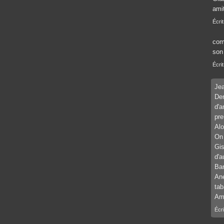
ami
Écrit
comm
son
Écrit
Jea
Den
d'a
pre
Alo
On 
Gis
d'a
Bar
Ane
tab
Ami
Écr