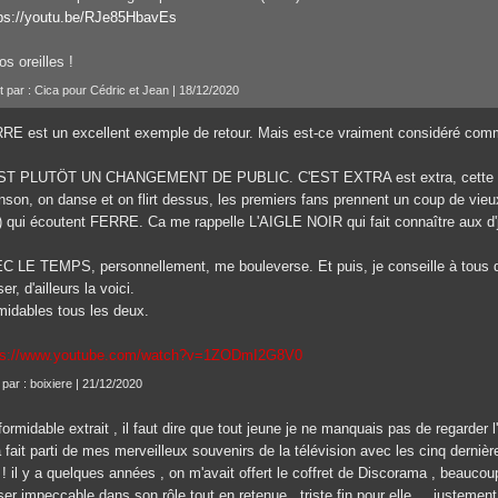
tps://youtu.be/RJe85HbavEs
os oreilles !
it par : Cica pour Cédric et Jean | 18/12/2020
RE est un excellent exemple de retour. Mais est-ce vraiment considéré comm
ST PLUTÖT UN CHANGEMENT DE PUBLIC. C'EST EXTRA est extra, cette réf
nson, on danse et on flirt dessus, les premiers fans prennent un coup de vie
) qui écoutent FERRE. Ca me rappelle L'AIGLE NOIR qui fait connaître aux
C LE TEMPS, personnellement, me bouleverse. Et puis, je conseille à tous d
er, d'ailleurs la voici.
midables tous les deux.
ps://www.youtube.com/watch?v=1ZODmI2G8V0
 par : boixiere | 21/12/2020
formidable extrait , il faut dire que tout jeune je ne manquais pas de regarde
 fait parti de mes merveilleux souvenirs de la télévision avec les cinq derniè
 ! il y a quelques années , on m'avait offert le coffret de Discorama , beauc
er impeccable dans son rôle tout en retenue . triste fin pour elle ... justemen