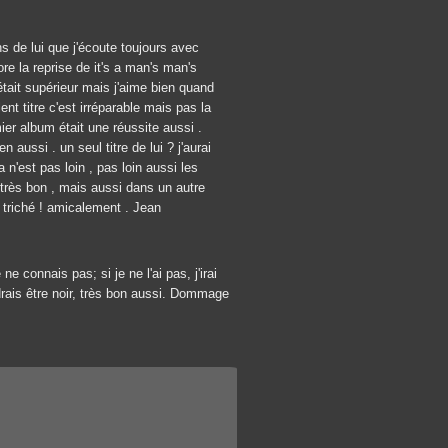
ns de lui que j'écoute toujours avec
ore la reprise de it's a man's man's
tait supérieur mais j'aime bien quand
nt titre c'est irréparable mais pas la
ier album était une réussite aussi .
n aussi . un seul titre de lui ? j'aurai
 n'est pas loin , pas loin aussi les
 très bon , mais aussi dans un autre
ai triché ! amicalement . Jean
e connais pas; si je ne l'ai pas, j'irai
drais être noir, très bon aussi. Dommage