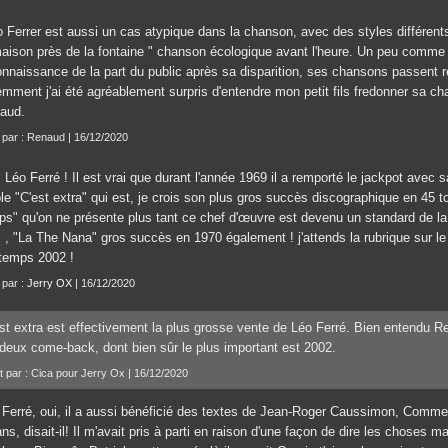
o Ferrer est aussi un cas atypique dans la chanson, avec des styles différents
maison près de la fontaine " chanson écologique avant l'heure. Un peu comme 
onnaissance de la part du public après sa disparition, ses chansons passent r
mment j'ai été agréablement surpris d'entendre mon petit fils fredonner sa cha
aud.
t par : Renaud | 16/12/2020
 Léo Ferré ! Il est vrai que durant l'année 1969 il a remporté le jackpot avec
ble "C'est extra" qui est, je crois son plus gros succès discographique en 45 
ps" qu'on ne présente plus tant ce chef d'œuvre est devenu un standard de l
s , "La The Nana" gros succès en 1970 également ! j'attends la rubrique sur 
ntemps 2002 !
 par :
Jerry OX
| 16/12/2020
st extra est effectivement la plus grosse vente de Léo Ferré. Bien entendu Re
deux come-back, dont bien sûr le plus important est 2002.
it par : Cica pour Jerry Ox | 16/12/2020
 Ferré, oui, il a aussi bénéficié des textes de Jean-Roger Caussimon, Comme
ns, disait-il! Il m'avait pris à parti en raison d'une façon de dire les choses m