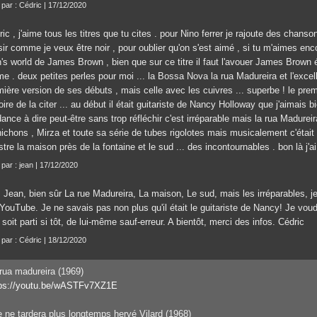
t par : Cédric | 17/12/2020
ic , j'aime tous les titres que tu cites . pour Nino ferrer je rajoute des chanso
sir comme je veux être noir , pour oublier qu'on s'est aimé , si tu m'aimes enc
's world de James Brown , bien que sur ce titre il faut l'avouer James Brown é
 . deux petites perles pour moi ... la Bossa Nova la rua Madureira et l'excelle
ière version de ses débuts , mais celle avec les cuivres ... superbe ! le prem
oire de la citer ... au début il était guitariste de Nancy Holloway que j'aimais bie
ance à dire peut-être sans trop réfléchir c'est irréparable mais la rua Madureira
nichons , Mirza et toute sa série de tubes rigolotes mais musicalement c'était
stre la maison près de la fontaine et le sud ... des incontournables . bon là j'
 par : jean | 17/12/2020
 Jean, bien sûr La rue Madureira, La maison, Le sud, mais les irréparables, je n
 YouTube. Je ne savais pas non plus qu'il était le guitariste de Nancy! Je vou
l soit parti si tôt, de lui-même sauf-erreur. A bientôt, merci des infos. Cédric
t par : Cédric | 18/12/2020
rua madureira (1969)
tps://youtu.be/wASTFv7XZ1E
e ne tardera plus longtemps hervé Vilard (1968)