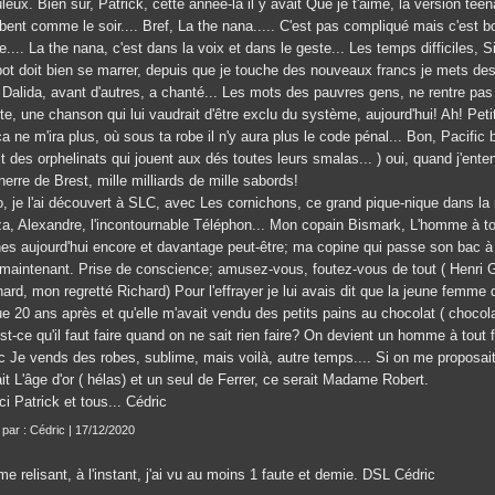
leux. Bien sûr, Patrick, cette année-là il y avait Que je t'aime, la version te
bent comme le soir.... Bref, La the nana..... C'est pas compliqué mais c'est
.... La the nana, c'est dans la voix et dans le geste... Les temps difficiles, 
pot doit bien se marrer, depuis que je touche des nouveaux francs je mets des
Dalida, avant d'autres, a chanté... Les mots des pauvres gens, ne rentre pas t
te, une chanson qui lui vaudrait d'être exclu du système, aujourd'hui! Ah! Petit
a ne m'ira plus, où sous ta robe il n'y aura plus le code pénal... Bon, Pacific b
it des orphelinats qui jouent aux dés toutes leurs smalas... ) oui, quand j'entends
erre de Brest, mille milliards de mille sabords!
, je l'ai découvert à SLC, avec Les cornichons, ce grand pique-nique dans la n
za, Alexandre, l'incontournable Téléphon... Mon copain Bismark, L'homme à tout
nes aujourd'hui encore et davantage peut-être; ma copine qui passe son bac à p
 maintenant. Prise de conscience; amusez-vous, foutez-vous de tout ( Henri Gar
ard, mon regretté Richard) Pour l'effrayer je lui avais dit que la jeune femme 
e 20 ans après et qu'elle m'avait vendu des petits pains au chocolat ( chocol
st-ce qu'il faut faire quand on ne sait rien faire? On devient un homme à tout fai
c Je vends des robes, sublime, mais voilà, autre temps.... Si on me proposait 
it L'âge d'or ( hélas) et un seul de Ferrer, ce serait Madame Robert.
i Patrick et tous... Cédric
t par : Cédric | 17/12/2020
e relisant, à l'instant, j'ai vu au moins 1 faute et demie. DSL Cédric