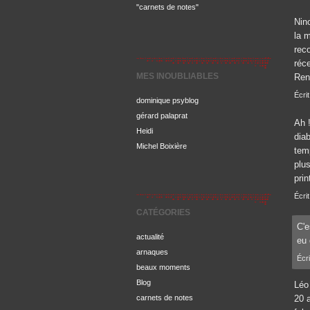
"carnets de notes"
Nin
la 
rec
réce
MES INOUBLIABLES
Ren
Écri
dominique psyblog
gérard palaprat
Ah !
Heidi
dia
Michel Boixière
tem
plu
pri
Écrit
CATÉGORIES
C'e
actualité
eu 
arnaques
Écr
beaux moments
Blog
Léo
carnets de notes
20 a