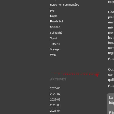
Écri
notes non commentées
psy
Cédr
Radio
plai
Ras-le bol
man
Science
même
prem
spiritualité
hist
Sport
tend
TRAINS
cor
Voyage
regi
Web
Écrit
Oui,
sur
ARCHIVES
qu'i
Écri
2026-08
2026-07
La 
2026-06
ht
2026-05
2026-04
Ell