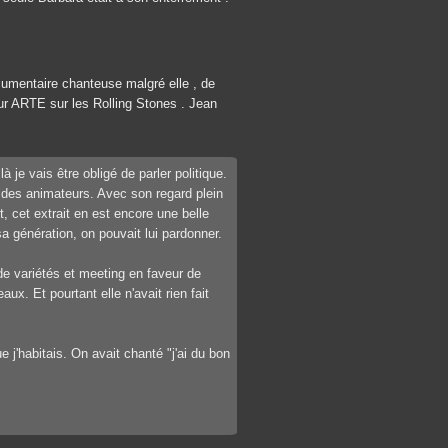
ocumentaire chanteuse malgré elle , de
ur ARTE sur les Rolling Stones . Jean
 je vais être obligé de parler politique.
 des animateurs. Avec son regard plein
, cet extrait en est encore une belle
sa génération, on pouvait lui pardonner.
de variétés et meeting en faveur de
x. Et pourtant elle n'avait rien fait
ue j'habitais. On avait chanté "j'ai du bon