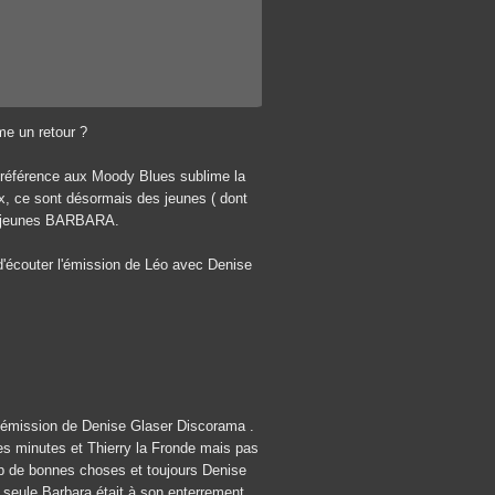
e un retour ?
érence aux Moody Blues sublime la
ux, ce sont désormais des jeunes ( dont
 d'jeunes BARBARA.
'écouter l'émission de Léo avec Denise
r l'émission de Denise Glaser Discorama .
res minutes et Thierry la Fronde mais pas
oup de bonnes choses et toujours Denise
t seule Barbara était à son enterrement .