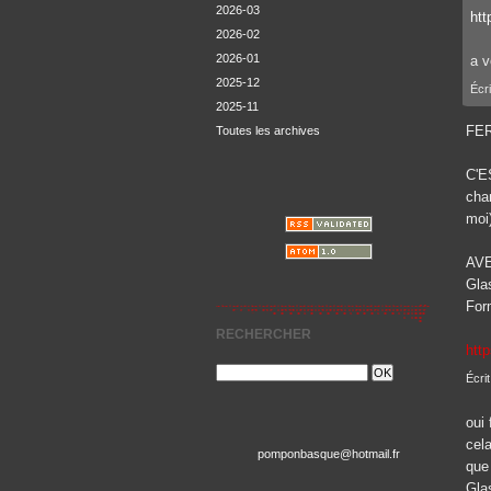
2026-03
ht
2026-02
2026-01
a v
2025-12
Écr
2025-11
FER
Toutes les archives
C'E
cha
moi
AVE
Glas
For
RECHERCHER
htt
Écrit
oui 
cela
pomponbasque@hotmail.fr
que
Glas