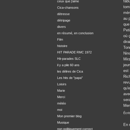
fabu
ceux que j'aime
tom
Cica-chansons
mère
détresse
au 
détripage
que 
divers
Peti
en résumé, en conclusion
où ç
Film
dira
histoire
Tonn
HIT PARADE RMC 1972
Nino
Hit-parades SLC
Mir
jeu
il y a pile 60 ans
est
les délires de Cica
Rich
Les hits de "papa"
revu
Loisirs
qu'e
Marie
ave
Merci
sera
météo
Merc
moi
Écri
Mon premier blog
Musique
En m
non politiquement correct