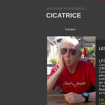
qui longe le précipice...
CICATRICE
À propos
LE
LE
Cana
(196
Comm
péri
sort
qui 
Il n
Mais
se f
Ces 
L'ar