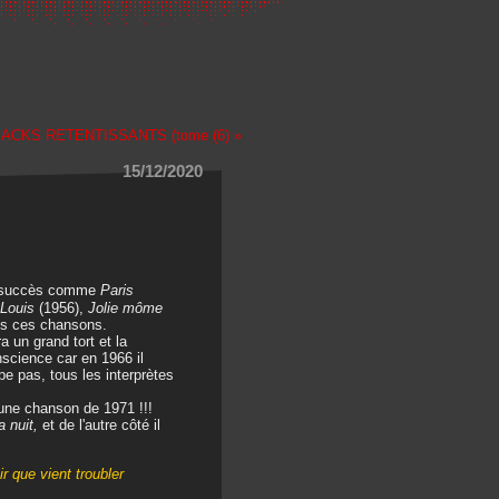
ACKS RETENTISSANTS (tome (6) »
15/12/2020
os succès comme
Paris
t Louis
(1956),
Jolie môme
es ces chansons.
un grand tort et la
nscience car en 1966 il
e pas, tous les interprètes
 une chanson de 1971 !!!
a nuit,
et de l'autre côté il
r que vient troubler