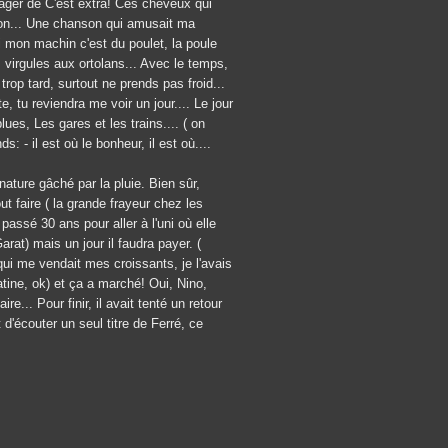
enager de C'est extra! Ces cheveux qui
 bon... Une chanson qui amusait ma
Si mon machin c'est du poulet, la poule
 virgules aux ortolans... Avec le temps,
rop tard, surtout ne prends pas froid...
e, tu reviendra me voir un jour.... Le jour
lues, Les gares et les trains.... ( on
: - il est où le bonheur, il est où....
ature gâché par la pluie. Bien sûr,
 faire ( la grande frayeur chez les
assé 30 ans pour aller à l'uni où elle
at) mais un jour il faudra payer. (
qui me vendait mes croissants, je l'avais
atine, ok) et ça a marché! Oui, Nino,
re... Pour finir, il avait tenté un retour
d'écouter un seul titre de Ferré, ce