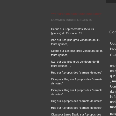
COMMENTAIRES RÉCENTS
Cédric
sur
Top 25 ventes 45 tours
Com
(jeunes) du 22 mai au 19...
jean
sur
Les plus gros vendeurs de 45
Oui
tours (jeunes)...
inc
Cédric
sur
Les plus gros vendeurs de 45
tours (jeunes)...
Écri
jean
sur
Les plus gros vendeurs de 45
enco
tours (jeunes)...
couv
Hug
sur
A propos des "carnets de notes"
que
Cica pour Hug
sur
A propos des "carnets
, me
de notes"
Com
Cica pour Hug
sur
A propos des "carnets
dan
de notes"
la f
Hug
sur
A propos des "carnets de notes"
unde
tube
Hug
sur
A propos des "carnets de notes"
Écrit
Cica pour Leroy David
sur
A propos des