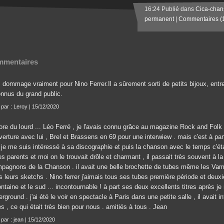
16:24 Publié dans
Cica-chan
permanent
|
Commentaires (
mentaires
, dommage vraiment pour Nino Ferrer.Il a sûrement sorti de petits bijoux, entr
onnus du grand public.
t par : Leroy | 15/12/2020
re du lourd ... Léo Ferré , je l'avais connu grâce au magazine Rock and Folk ,
erture avec lui , Brel et Brassens en 69 pour une interwiew . mais c'est à parti
 je me suis intéressé à sa discographie et puis la chanson avec le temps c'ét
s parents et moi on le trouvait drôle et charmant , il passait très souvent à la
pagnons de la Chanson . il avait une belle brochette de tubes même les Vam
s leurs sketchs . Nino ferrer j'aimais tous ses tubes première période et de
ontaine et le sud ... incontournable ! à part ses deux excellents titres après j
rground . j'ai été le voir en spectacle à Paris dans une petite salle , il avait
s , ce qui était très bien pour nous . amitiés à tous . Jean
 par : jean | 15/12/2020