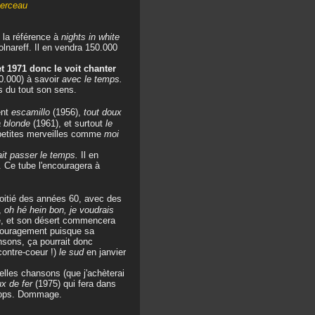
berceau
é la référence à
nights in white
lnareff. Il en vendra 150.000
et 1971 donc le voit chanter
0.000) à savoir
avec le temps.
s du tout son sens.
ent
escamillo
(1956),
tout doux
 blonde
(1961), et surtout
le
 petites merveilles comme
moi
ait passer le temps.
Il en
. Ce tube l'encouragera à
oitié des années 60, avec des
,
oh hé hein bon, je voudrais
rde, et son désert commencera
ncouragement puisque sa
nsons, ça pourrait donc
contre-coeur !)
le sud
en janvier
elles chansons (que j'achèterai
x de fer
(1975) qui fera dans
flops. Dommage.