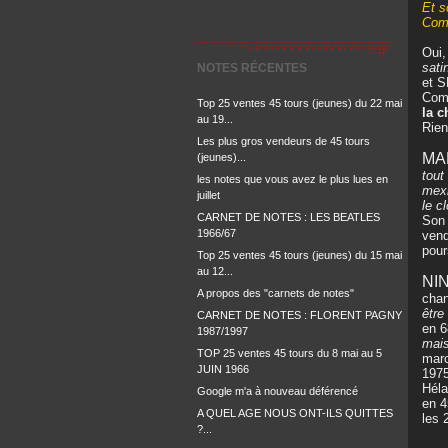
Et s
Comm
Oui,
sati
NOTES RÉCENTES
et S
Come
Top 25 ventes 45 tours (jeunes) du 22 mai
la c
au 19...
Rien
Les plus gros vendeurs de 45 tours
MA
(jeunes)...
tout
les notes que vous avez le plus lues en
mexi
juillet
le c
CARNET DE NOTES : LES BEATLES
Son 
1966/67
vend
pour
Top 25 ventes 45 tours (jeunes) du 15 mai
au 12...
NI
A propos des "carnets de notes"
chan
être
CARNET DE NOTES : FLORENT PAGNY
en 6
1987/1997
mais
TOP 25 ventes 45 tours du 8 mai au 5
marc
JUIN 1966
1975
Héla
Google m'a à nouveau déférencé
en 4
A QUEL AGE NOUS ONT-ILS QUITTES
les 
?...