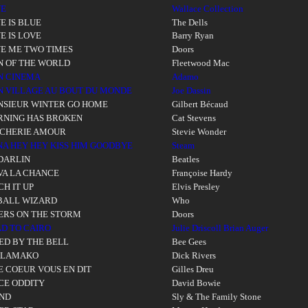
VE
Wallace Collection
E IS BLUE
The Dells
E IS LOVE
Barry Ryan
E ME TWO TIMES
Doors
 OF THE WORLD
Fleetwood Mac
N CINEMA
Adamo
 VILLAGE AU BOUT DU MONDE
Joe Dassin
SIEUR WINTER GO HOME
Gilbert Bécaud
NING HAS BROKEN
Cat Stevens
CHERIE AMOUR
Stevie Wonder
NA HEY HEY KISS HIM GOODBYE
Steam
DARLIN
Beatles
VA LA CHANCE
Françoise Hardy
CH IT UP
Elvis Presley
BALL WIZARD
Who
ERS ON THE STORM
Doors
D TO CAIRO
Julie Driscoll Brian Auger
ED BY THE BELL
Bee Gees
ALAMAKO
Dick Rivers
LE COEUR VOUS EN DIT
Gilles Dreu
CE ODDITY
David Bowie
ND
Sly & The Family Stone