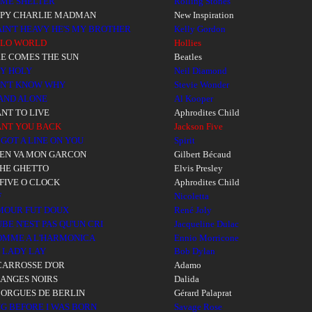
ME SHELTER
Rolling Stones
PY CHARLIE MADMAN
New Inspiration
AIN'T HEAVY HE'S MY BROTHER
Kelly Gordon
LLO WORLD
Hollies
E COMES THE SUN
Beatles
Y HOLY
Neil Diamond
ON'T KNOW WHY
Stevie Wonder
TAND ALONE
Al Kooper
ANT TO LIVE
Aphrodites Child
ANT YOU BACK
Jackson Five
E GOT A LINE ON YOU
Spirit
S'EN VA MON GARCON
Gilbert Bécaud
THE GHETTO
Elvis Presley
S FIVE O CLOCK
Aphrodites Child
F
Nicoletta
MOUR FUT DOUX
René Joly
UBE N'EST PAS QU'UN CRI
Jacqueline Dulac
OMME A L'HARMONICA
Ennio Morricone
 LADY LAY
Bob Dylan
CARROSSE D'OR
Adamo
 ANGES NOIRS
Dalida
 ORGUES DE BERLIN
Gérard Palaprat
G BEFORE I WAS BORN
Savage Rose