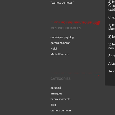
4) l
"carnets de notes"
Celu
extr
Chez
1) l
MES INOUBLIABLES
Mac
2) l
dominique psyblog
gérard palaprat
3) l
non 
Heidi
Michel Boixière
Sans
A bi
Je 
CATÉGORIES
actualité
arnaques
beaux moments
Blog
carnets de notes