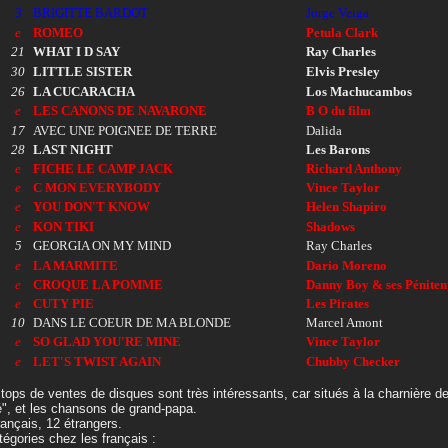
3
BRIGITTE BARDOT
Jorge Veiga
e
ROMEO
Petula Clark
21
WHAT I D SAY
Ray Charles
30
LITTLE SISTER
Elvis Presley
26
LA CUCARACHA
Los Machucambos
e
LES CANONS DE NAVARONE
B O du film
17
AVEC UNE POIGNEE DE TERRE
Dalida
28
LAST NIGHT
Les Barons
e
FICHE LE CAMP JACK
Richard Anthony
e
C MON EVERYBODY
Vince Taylor
e
YOU DON'T KNOW
Helen Shapiro
e
KON TIKI
Shadows
5
GEORGIA ON MY MIND
Ray Charles
e
LA MARMITE
Dario Moreno
e
CROQUE LA POMME
Danny Boy & ses Péniten
e
CUTY PIE
Les Pirates
10
DANS LE COEUR DE MA BLONDE
Marcel Amont
e
SO GLAD YOU'RE MINE
Vince Taylor
e
LET'S TWIST AGAIN
Chubby Checker
tops de ventes de disques sont très intéressants, car situés à la charnière de
", et les chansons de grand-papa.
rançais, 12 étrangers.
tégories chez les français :