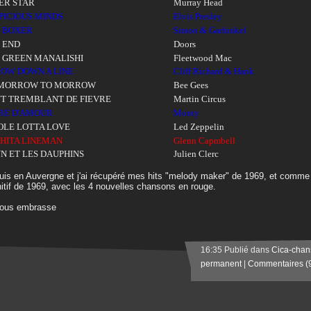
ER STAR
Murray Head
PICIOUS MINDS
Elvis Presley
 BOXER
Simon & Garfunkel
 END
Doors
 GREEN MANALISHI
Fleetwood Mac
OW DOWN A LINE
Cliff Richard & Hank
 MORROW TO MORROW
Bee Gees
T TREMBLANT DE FIEVRE
Martin Circus
RE D'AMOUR
Monty
LE LOTTA LOVE
Led Zeppelin
HITA LINEMAN
Glenn Capmbell
N ET LES DAUPHINS
Julien Clerc
uis en Auvergne et j'ai récupéré mes hits "melody maker" de 1969, et comme p
nitif de 1969, avec les 4 nouvelles chansons en rouge.
vous embrasse
16:35 Publié dans
Cica-chan
permanent
|
Commentaires (