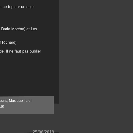
ns ce top sur un sujet
 Dario Moréno) et Los
f Richard)
e. Il ne faut pas oublier
sons
,
Musique
|
Lien
16)
25/06/2019