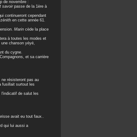
op de novembre :
ut savoir
passe de la 1ère à
ui continueront cependant
 zénith en cette année 61.
cension.
Marin
cède la place
tera à toutes les modes et
 une chanson yéyé,
ant du cygne.
s Compagnons, et sa carrière
, ne résisteront pas au
fusillait surtout les
'indicatif de salut les
isse avait eu tout faux..
d qui lui aussi a