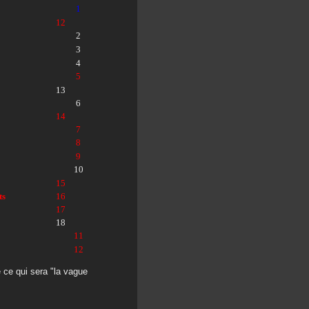
1
12
2
3
4
5
13
6
14
7
8
9
10
15
ts
16
17
18
11
12
 ce qui sera "la vague