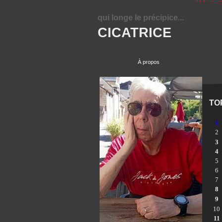
qui longe le précipice...
CICATRICE
À propos
TO
1
2
3
4
5
6
7
8
9
10
11