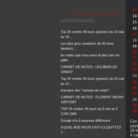
12
13
14
NOTES RÉCENTES
15
16
Top 25 ventes 45 tours (jeunes) du 22 mai
17
au 19...
18
Les plus gros vendeurs de 45 tours
19
(jeunes)...
20
les notes que vous avez le plus lues en
21
juillet
22
CARNET DE NOTES : LES BEATLES
23
1966/67
24
Top 25 ventes 45 tours (jeunes) du 15 mai
25
au 12...
26
A propos des "carnets de notes"
27
CARNET DE NOTES : FLORENT PAGNY
28
1987/1997
29
TOP 25 ventes 45 tours du 8 mai au 5
30
JUIN 1966
Google m'a à nouveau déférencé
Ces 
yéyé
A QUEL AGE NOUS ONT-ILS QUITTES
18 f
?...
4 ca