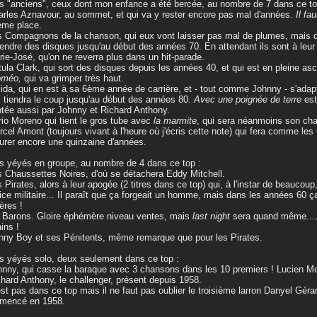
es "anciens", ceux dont mon enfance a été bercée, au nombre de 7 dans ce t
arles Aznavour, au sommet, et qui va y rester encore pas mal d'années.
Il fa
ème place.
s Compagnons de la chanson, qui eux vont laisser pas mal de plumes, mais q
endre des disques jusqu'au début des années 70. En attendant ils sont à leur
rie-José, qu'on ne reverra plus dans un hit-parade.
tula Clark, qui sort des disques depuis les années 40, et qui est en pleine as
méo,
qui va grimper très haut.
lida, qui en est à sa 6ème année de carrière, et - tout comme Johnny - s'adap
i tiendra le coup jusqu'au début des années 80.
Avec une poignée de terre
est
tée aussi par Johnny et Richard Anthony.
rio Moreno qui tient le gros tube avec
la marmite
, qui sera néanmoins son ch
rcel Amont (toujours vivant à l'heure où j'écris cette note) qui fera comme le
urer encore une quinzaine d'années.
es yéyés en groupe, au nombre de 4 dans ce top :
s Chaussettes Noires, d'où se détachera Eddy Mitchell.
s Pirates, alors à leur apogée (2 titres dans ce top) qui, à l'instar de beaucoup
ice militaire... Il paraît que ça forgeait un homme, mais dans les années 60 ça 
ières !
s Barons. Gloire éphémère niveau ventes, mais
last night
sera quand même.... l
ins !
nny Boy et ses Pénitents, même remarque que pour les Pirates.
es yéyés solo, deux seulement dans ce top :
hnny, qui casse la baraque avec 3 chansons dans les 10 premiers ! Lucien Mor
chard Anthony, le challenger, présent depuis 1958.
'est pas dans ce top mais il ne faut pas oublier le troisième larron Danyel Gérar
mencé en 1958.