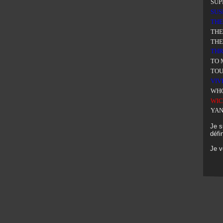
SUP
SUS
THE
THE
THE
THR
TO
TOU
VIV
WHO
WIC
YAN
Je s
défi
Je 