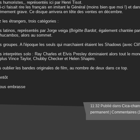
es humoristes,, représentés ici par Henri Tisot.
i-ci faisait rire les français en imitant le Général (moins bien que moi !) et da
êmement grave. Ce disque arrivera en tête des ventes en décembre.
 les étrangers, trois catégories :
es latinos, représentés par Jorge veiga (
Brigitte Bardot
, également chantée par
hucambos, alors au sommet.
es groupes. A l'époque les seuls qui marchaient étaient les Shadows (avec Clif
es interprètes solo : Ray Charles et Elvis Presley dominaient alors tout le mond
plus Vince Taylor, Chubby Checker et Helen Shapiro.
 oublier les bandes originales de film, au nombre de deux dans ce top.
entôt
vous embrasse
11:32 Publié dans
Cica-chan
permanent
|
Commentaires (