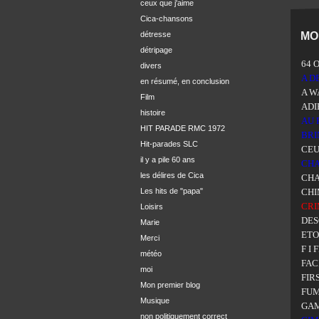
ceux que j'aime
Cica-chansons
MON
détresse
détripage
64 
divers
A D
en résumé, en conclusion
A W
Film
ADI
histoire
AU 
HIT PARADE RMC 1972
BRI
Hit-parades SLC
CEU
il y a pile 60 ans
CHA
les délires de Cica
CH
Les hits de "papa"
CH
CRI
Loisirs
DES
Marie
ETO
Merci
F I 
météo
FAC
moi
FIR
Mon premier blog
FU
Musique
GAM
non politiquement correct