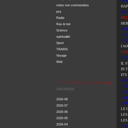
GIM
notes non commentées
HAP
psy
HE 
HE
Radio
HER
Ras-le bol
HOL
Science
I D
spiritualité
I S
Sport
I W
TRAINS
I W
Voyage
I'V
Web
IL 
IN 
IT'
JEF
L'A
ARCHIVES
L'A
L'H
2026-08
LAY
2026-07
LE 
2026-06
LES
2026-05
LES
2026-04
LON