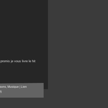
romis je vous livre le hit
sons
,
Musique
|
Lien
9)