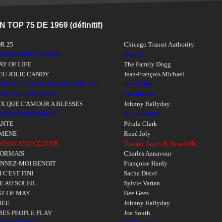
 TOP 75 DE 1969 (définitif)
OR 25
Chicago Transit Authority
EMAIN SUR LA LUNE
Adamo
AY OF LIFE
The Family Dogg
EU JOLIE CANDY
Jean-François Michael
PRINTEMPS DE QUOI REVAIS-TU ?
Jean Ferrat
NG A LITTLE LOVIN
Los Bravos
X QUE L'AMOUR A BLESSES
Johnny Hallyday
NSON POUR MARIE
Patrick Abrial
ANTE
Pétula Clark
IMENE
René Joly
MSON AND CLOVER
Tommy James & Shondells
ORMAIS
Charles Aznavour
NNEZ-MOI BENOIT
Françoise Hardy
FI C'EST FINI
Sacha Distel
E AU SOLEIL
Sylvie Vartan
ST OF MAY
Bee Gees
MEE
Johnny Hallyday
ES PEOPLE PLAY
Joe South