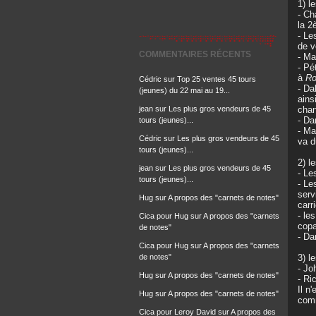
1) l
- Ch
la 2
- Le
de v
COMMENTAIRES RÉCENTS
- Ma
- Pé
à
Ro
Cédric
sur
Top 25 ventes 45 tours
- Da
(jeunes) du 22 mai au 19...
ains
jean
sur
Les plus gros vendeurs de 45
chan
- Da
tours (jeunes)...
- Ma
Cédric
sur
Les plus gros vendeurs de 45
va d
tours (jeunes)...
2) l
jean
sur
Les plus gros vendeurs de 45
- Le
tours (jeunes)...
- Le
serv
Hug
sur
A propos des "carnets de notes"
carr
- le
Cica pour Hug
sur
A propos des "carnets
copa
de notes"
- Da
Cica pour Hug
sur
A propos des "carnets
de notes"
3) l
- Jo
Hug
sur
A propos des "carnets de notes"
- Ri
Il n
Hug
sur
A propos des "carnets de notes"
com
Cica pour Leroy David
sur
A propos des