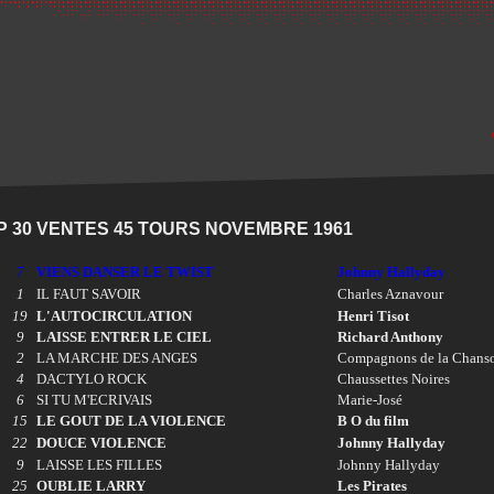
P 30 VENTES 45 TOURS NOVEMBRE 1961
7
VIENS DANSER LE TWIST
Johnny Hallyday
1
IL FAUT SAVOIR
Charles Aznavour
19
L'AUTOCIRCULATION
Henri Tisot
9
LAISSE ENTRER LE CIEL
Richard Anthony
2
LA MARCHE DES ANGES
Compagnons de la Chans
4
DACTYLO ROCK
Chaussettes Noires
6
SI TU M'ECRIVAIS
Marie-José
15
LE GOUT DE LA VIOLENCE
B O du film
22
DOUCE VIOLENCE
Johnny Hallyday
9
LAISSE LES FILLES
Johnny Hallyday
25
OUBLIE LARRY
Les Pirates