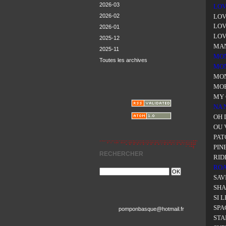
2026-03
LO
2026-02
LOV
LOV
2026-01
LOV
2025-12
MAN
2025-11
MO
Toutes les archives
MON
MON
MOR
MY 
NA 
OH 
OU 
PAT
PIN
RECHERCHER
RID
ROA
SAV
SH
SI 
SPA
pomponbasque@hotmail.fr
STA