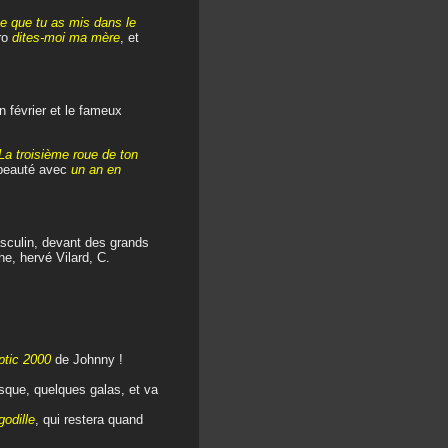
e que tu as mis dans le
ro
dites-moi ma mère
, et
n février et le fameux
a troisième roue de ton
n beauté avec
un an en
sculin, devant des grands
e, hervé Vilard, C.
tic 2000
de Johnny !
disque, quelques galas, et va
odille
, qui restera quand