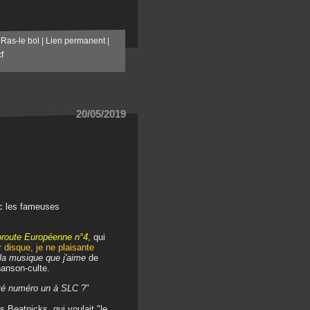
,
Ras-le bol
|
Lien permanent
|
f
20/05/2019
ec les fameuses
oroute Européenne n°4
, qui
 disque, je ne plaisante
la musique que j'aime
de
hanson-culte.
été numéro un à SLC
?"
s Beatnicks, qui voulait "le