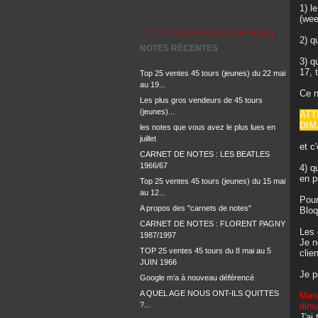
1) l
(wee
2) q
NOTES RÉCENTES
3) q
17, 
Top 25 ventes 45 tours (jeunes) du 22 mai
au 19...
Ce n
Les plus gros vendeurs de 45 tours
(jeunes)...
ATT
DIM
les notes que vous avez le plus lues en
juillet
et c'
CARNET DE NOTES : LES BEATLES
1966/67
4) q
en p
Top 25 ventes 45 tours (jeunes) du 15 mai
au 12...
Pour
A propos des "carnets de notes"
Bloq
CARNET DE NOTES : FLORENT PAGNY
Les 
1987/1997
Je n
TOP 25 ventes 45 tours du 8 mai au 5
clie
JUIN 1966
Je p
Google m'a à nouveau déférencé
A QUEL AGE NOUS ONT-ILS QUITTES
Mais
?...
dima
J'ai