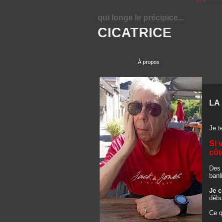
qui longe le précipice...
CICATRICE
À propos
LA
Je 
Si 
côt
De
banl
Je c
débu
Ce q