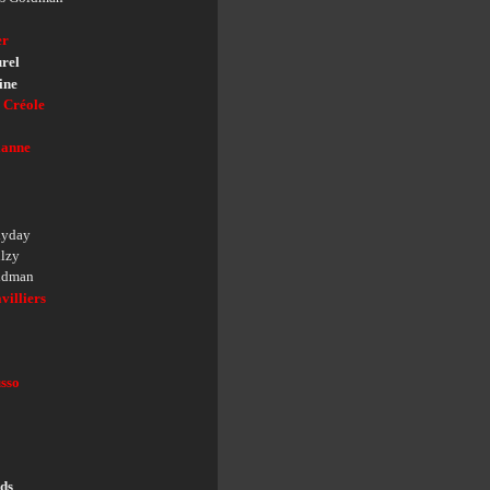
er
urel
ine
 Créole
lanne
lyday
ulzy
eldman
villiers
usso
ds