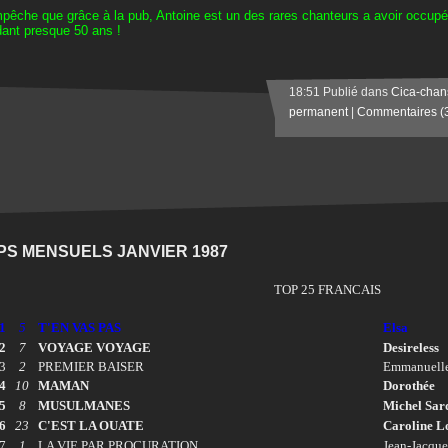
pêche que grâce à la pub, Antoine est un des rares chanteurs a avoir occupé
ant presque 50 ans !
18:51 Publié dans
Cica-chan
permanent
|
Commentaires (
PS MENSUELS JANVIER 1987
TOP 25 FRANCAIS
1
5
T'EN VAS PAS
Elsa
2
7
VOYAGE VOYAGE
Desireless
3
2
PREMIER BAISER
Emmanuell
4
10
MAMAN
Dorothée
5
8
MUSULMANES
Michel Sar
6
23
C'EST LA OUATE
Caroline L
7
1
LA VIE PAR PROCURATION
Jean-Jacqu