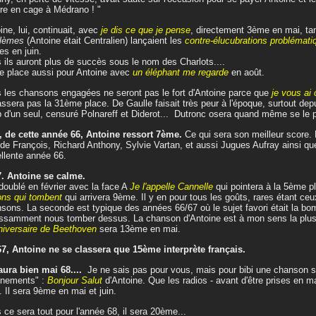
re en cage à Médrano ! "
ine, lui, continuait, avec
je dis ce que je pense
, directement 3ème en mai, ta
blèmes
(Antoine était Centralien) lançaient les
contre-élucubrations problémati
s en juin.
 ils auront plus de succès sous le nom des Charlots....
 place aussi pour Antoine avec
un éléphant me regarde
en août.
 les chansons engagées ne seront pas le fort d'Antoine parce que
je vous ai
ssera pas la 31ème place. De Gaulle faisait très peur à l'époque, surtout depui
 d'un seul, censuré Polnareff et Diderot... Dutronc osera quand même se le p
, de cette année 66, Antoine ressort 7ème.
Ce qui sera son meilleur score. 
de François, Richard Anthony, Sylvie Vartan, et aussi Jugues Aufray ainsi qu
llente année 66.
. Antoine se calme.
 doublé en février avec la face A
Je l'appelle Cannelle
qui pointera à la 5ème p
ons qui tombent
qui arrivera 9ème. Il y en pour tous les goûts, rares étant ceu
sons. La seconde est typique des années 66/67 où le sujet favori était la bom
ssamment nous tomber dessus. La chanson d'Antoine est à mon sens la plus é
niversaire de Beethoven
sera 13ème en mai.
7, Antoine ne se classera que 15ème interprète français.
 aura bien mai 68....
Je ne sais pas pour vous, mais pour bibi une chanson s
ènements" :
Bonjour Salut
d'Antoine. Que les radios - avant d'être prises en ma
. Il sera 9ème en mai et juin.
 ce sera tout pour l'année 68, il sera 20ème...