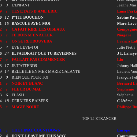
8
3
L'ENFANT
Jeanne Mas
9
e
TES ETATS D'AME ERIC
Luna Park
0
12
P'TIT BOUCHON
Sabine Pat
1
16
BASCULE AVEC MOI
Marc Lavo
2
e
CA FAIT RIRE LES OISEAUX
Compagnie
3
e
JE DOIS M'EN ALLER
Niagara
4
e
ON SE RETROUVERA
Francis La
5
4
EVE LEVE-TOI
Julie Pietri
6
24
IL FAUDRAIT QUE TU REVIENNES
J L Lahaye
7
e
FALLAIT PAS COMMENCER
Lio
8
17
JE T'ATTENDS
Johnny Hal
9
14
BELLE ILE EN MER MARIE GALANTE
Laurent Vo
0
9
RIEN QUE POUR TOI
François F
1
e
NOIR ET BLANC
Bernard La
2
e
FLEUR DU MAL
Stéphanie
3
6
FLASH
Stéphanie
4
18
DERNIERS BAISERS
C.Jérôme
5
e
MAGIE NOIRE
Philippe R
TOP 15 ETRANGER
1
1
THE FINAL COUNTDOWN
Europe
2
4
DON'T LEAVE ME THIS WAY
Communar