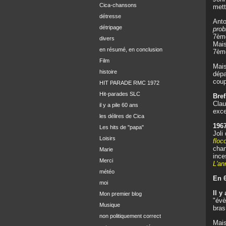
Cica-chansons
mett
détresse
Anto
détripage
pro
7ème
divers
Mais
en résumé, en conclusion
7ème
Film
Mais
histoire
dépa
coup
HIT PARADE RMC 1972
Hit-parades SLC
Bref
Clau
il y a pile 60 ans
exce
les délires de Cica
1967
Les hits de "papa"
Joli
Loisirs
floc
chan
Marie
ince
Merci
L'an
météo
En 6
moi
Il y
Mon premier blog
"év
Musique
bras
non politiquement correct
Mais