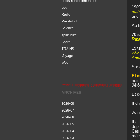
notes non commentées
196
psy
caf
Radio
une
Ras-le bol
Au f
Science
70 s
spiritualité
Rata
Sport
1971
TRAINS
vélo
Voyage
Ama
Web
Sur 
Et a
noms
Jérô
ARCHIVES
Et d
Il c
2026-08
2026-07
Je n
2026-06
Il a
2026-05
dépe
Ces 
2026-04
même
2026-03