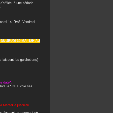
d'affilée, à une période
.
 mardi 14, RAS. Vendredi
U JEUDI 30 MAI 12H AU
 laissent les guichetier(s)
ue date".
 alors la SNCF vole ses
à Marseille jusqu'au
ises d'assaut, au moment où