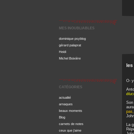
MES INOUBLIABLES
dominique psyblog
gérard palaprat
Heidi
Michel Boixière
les
O- y
CATÉGORIES
Anto
éluc
actualité
Son 
arnaques
aura
beaux moments
pas,
John
Blog
carnets de notes
La g
Répo
ceux que j'aime
John