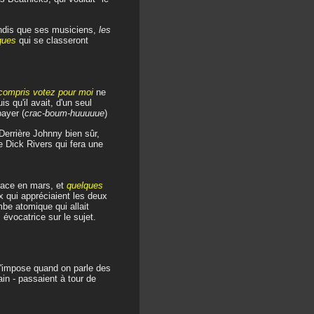
ndis que ses musiciens,
les
ques
qui se classeront
 compris votez pour moi
ne
s qu'il avait, d'un seul
ayer (
crac-boum-huuuuue
)
Derrière Johnny bien sûr,
e Dick Rivers qui fera une
lace en mars, et
quelques
x qui appréciaient les deux
be atomique qui allait
vocatrice sur le sujet.
'impose quand on parle des
in - passaient à tour de