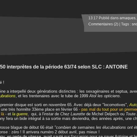
13:17 Publié dans
arnaques
Commentaires (2)
| Tags :
snc
 50 interprètes de la période 63/74 selon SLC : ANTOINE
é !
ine a interpellé deux générations distinctes : les sexagénaires et septua, av
ubrations
, et les trentenaires avec le tube de 1999
Atol les opticiens
.
premier disque est sorti en novembre 65. Avec déjà deux "locomotives",
Aut
 une très honnête 33ème place en février 66
- pas mal du tout pour un premier
 là
-
et
la guerre
, qui, à l'instar de
Chez Laurette
de Michel Delpech ou
Toute 
ny fera un bide intégral à sa sortie mais deviendra, des années après, une c
rosse blague de début 66 était
"combien de semaines les élucubrations ont 
nse : zéro ! Il arrivera numéro 2 début avril, pas mieux !
ny, en perte de vitesse, avait sauté sur l'occasion pour se payer Antoine et le