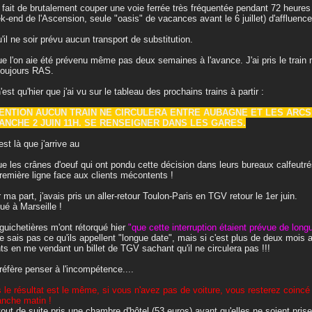
e fait de brutalement couper une voie ferrée très fréquentée pendant 72 heures 
k-end de l'Ascension, seule "oasis" de vacances avant le 6 juillet) d'affluence
u'il ne soir prévu aucun transport de substitution.
ue l'on aie été prévenu même pas deux semaines à l'avance. J'ai pris le train
toujours RAS.
'est qu'hier que j'ai vu sur le tableau des prochains trains à partir :
ENTION AUCUN TRAIN NE CIRCULERA ENTRE AUBAGNE ET LES ARCS D
ANCHE 2 JUIN 11H. SE RENSEIGNER DANS LES GARES.
est là que j'arrive au
ue les crânes d'oeuf qui ont pondu cette décision dans leurs bureaux calfeutrés
remière ligne face aux clients mécontents !
 ma part, j'avais pris un aller-retour Toulon-Paris en TGV retour le 1er juin.
ué à Marseille !
guichetières m'ont rétorqué hier
"que cette interruption étaient prévue de long
e sais pas ce qu'ils appellent "longue date", mais si c'est plus de deux mois
nts en me vendant un billet de TGV sachant qu'il ne circulera pas !!!
réfère penser à l'incompétence....
 le résultat est le même, si vous n'avez pas de voiture, vous resterez coincé 
nche matin !
 tout de suite pris une chambre d'hôtel (53 euros) avant qu'elles ne soient pr