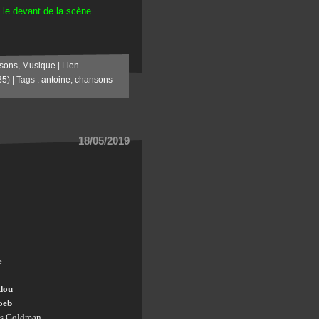
 le devant de la scène
sons
,
Musique
|
Lien
35)
| Tags :
antoine
,
chansons
18/05/2019
e
dou
oeb
es Goldman