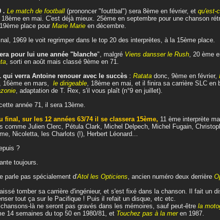
9 .
Le match de football
(prononcer "fouttbal") sera 8ème en février, et
qu'est-c
é
18ème en mai. C'est déjà mieux. 25ème en septembre pour une chanson rét
 19ème place pour
Marie Marie
en décembre.
inal, 1969 le voit regrimper dans le top 20 des interprètes, à la 15ème place.
era pour lui une année "blanche
", malgré
Viens dansser le Rush
, 20 ème e
ta
, sorti en août mais classé 9ème en 71.
 qui verra Antoine renouer avec le succès
:
Ratata
donc, 9ème en février,
L
, 16ème en mars,
le dirigeable
, 18ème en mai, et il finira sa carrière SLC e
zonie
, adaptation de T. Rex, s'il vous plaît (n°9 en juillet).
cette année 71, il sera 13ème.
u final, sur les 12 années 63/74 il se classera 15ème,
11 ème interprète ma
 comme Julien Clerc, Pétula Clark, Michel Delpech, Michel Fugain, Christoph
me, Nicoletta, les Charlots (!), Herbert Léonard...
epuis ?
hante toujours.
e parle pas spécialement d'
Atol les Opticiens
, ancien numéro deux derrière
Op
 laissé tomber sa carrière d'ingénieur, et s'est fixé dans la chanson. Il fait un 
nser tout ça sur le Pacifique ! Puis il refait un disque, etc etc.
chansons-là ne seront pas gravés dans les mémoires, sauf peut-être
la motog
 14 semaines du top 50 en 1980/81, et
Touchez pas à la mer
en 1987.