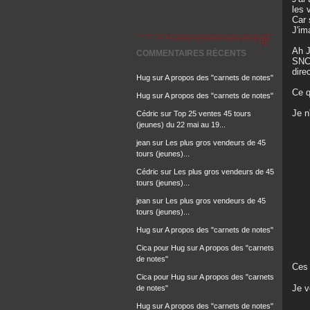
les 
Car 
J'im
Ah J
COMMENTAIRES RÉCENTS
SNCF
dire
Hug
sur
A propos des "carnets de notes"
Ce qu
Hug
sur
A propos des "carnets de notes"
Je n
Cédric
sur
Top 25 ventes 45 tours
(jeunes) du 22 mai au 19...
jean
sur
Les plus gros vendeurs de 45
tours (jeunes)...
Cédric
sur
Les plus gros vendeurs de 45
tours (jeunes)...
jean
sur
Les plus gros vendeurs de 45
tours (jeunes)...
Hug
sur
A propos des "carnets de notes"
Cica pour Hug
sur
A propos des "carnets
de notes"
Ces 
Cica pour Hug
sur
A propos des "carnets
Je 
de notes"
Hug
sur
A propos des "carnets de notes"