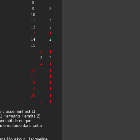
8
9
3
10
11
2
12
2
13
1
14
2
15
2
1
3
2
4
1
16
1
17
1
18
1
19
1
20
1
5
1
le classement est 1)
1) Herman's Hermits 2)
sentatif de ce que
me renforce dans cette
 Nana Mouskouri, Jacqueline