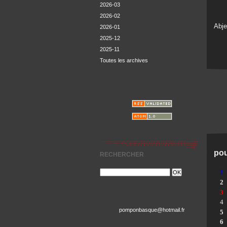
2026-03
2026-02
Abje
2026-01
2025-12
2025-11
Toutes les archives
pou
RECHERCHER
1
2
3
4
pomponbasque@hotmail.fr
5
6