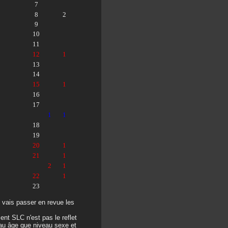
7
8
2
9
10
11
12
1
13
14
15
1
16
17
1
1
18
19
20
1
21
1
2
1
22
1
23
 vais passer en revue les
ent SLC n'est pas le reflet
au âge que niveau sexe et