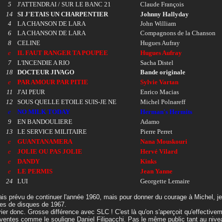
5
J'ATTENDRAI / SUR LE BANC 21
Claude François
14
SI J'ETAIS UN CHARPENTIER
Johnny Hallyday
4
LA CHANSON DE LARA
John William
6
LA CHANSON DE LARA
Compagnons de la Chanson
8
CELINE
Hugues Aufray
e
IL FAUT RANGER TA POUPEE
Hugues Aufray
7
L'INCENDIE A RIO
Sacha Distel
18
DOCTEUR JIVAGO
Bande originale
e
PAR AMOUR PAR PITIE
Sylvie Vartan
11
J'AI PEUR
Enrico Macias
12
SOUS QUELLE ETOILE SUIS-JE NE
Michel Polnareff
e
NO MILK TODAY
Herman's Hermits
9
EN BANDOULIERE
Adamo
13
LE SERVICE MILITAIRE
Pierre Perret
e
GUANTANAMERA
Nana Mouskouri
e
JOLIE OU PAS JOLIE
Hervé Vilard
e
DANDY
Kinks
e
LE PERMIS
Jean Yanne
24
LUI
Georgette Lemaire
ais prévu de continuer l'année 1960, mais pour donner du courage à Michel, je
es de disques de 1967.
ier donc. Grosse différence avec SLC ! C'est là qu'on s'aperçoit qu'effectivem
ventes comme le souligne Daniel Filipacchi. Pas le même public tant au nive