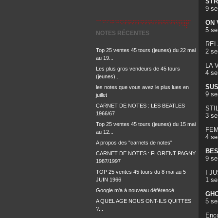
STR
9 se
ON 
5 se
NOTES RÉCENTES
RELA
Top 25 ventes 45 tours (jeunes) du 22 mai
2 se
au 19...
LA 
Les plus gros vendeurs de 45 tours
4 se
(jeunes)...
SUS
les notes que vous avez le plus lues en
9 se
juillet
CARNET DE NOTES : LES BEATLES
STI
1966/67
3 s
Top 25 ventes 45 tours (jeunes) du 15 mai
FEM
au 12...
4 se
A propos des "carnets de notes"
BES
CARNET DE NOTES : FLORENT PAGNY
9 se
1987/1997
TOP 25 ventes 45 tours du 8 mai au 5
I J
1 s
JUIN 1966
Google m'a à nouveau déférencé
GHO
5 se
A QUEL AGE NOUS ONT-ILS QUITTES
?...
Enco