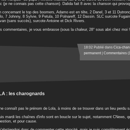
c (je ne connais pas cette chanson). Dalida fait 8 avec la chanson qui provo
n concernant le top des boomers, Adamo est en tête, 2 Danel, 3 et 11 Dutronc,
lo, 7 Johnny, 8 Sylvie, 9 Petula, 10 Polnareff, 12 Dassin. SLC surcote Fugain
ivan (sans succès), surcote Antoine et Dick Rivers.
s commentaires, je vous embrasse (sous la chaleur, 28° sous abri chez moi !
18:02 Publié dans
Cica-chan
permanent
|
Commentaires (
A : les charognards
ne connaît pas le prénom de Lola, à moins de se trouver dans un lieu perdu sa
is mardi les chaînes d'info sont en boucle sur le sujet, notamment CNews, 
uestion, et pour cause.
'abstiendrai donc de commenter cette atrocité, mais je suis complètement écoe