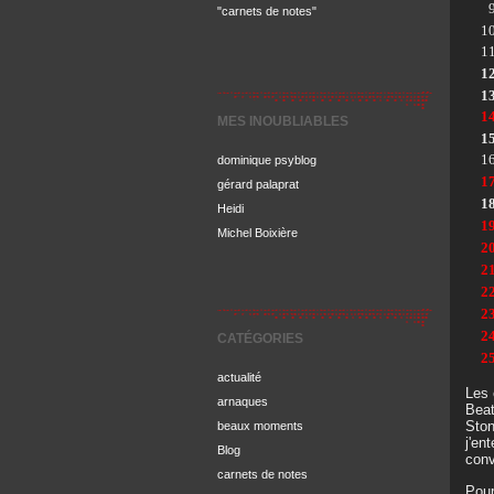
"carnets de notes"
1
1
1
1
1
MES INOUBLIABLES
1
1
dominique psyblog
1
gérard palaprat
1
Heidi
1
Michel Boixière
2
2
2
2
2
CATÉGORIES
2
actualité
Les 
arnaques
Beat
Ston
beaux moments
j'en
Blog
conv
carnets de notes
Pour