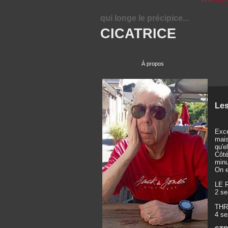
qui longe le précipice...
CICATRICE
À propos
Les
Exce
mais
qu'e
Côté
minu
On e
LE R
2 se
THR
4 se