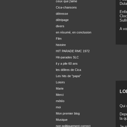
ceux que j'aime
Dula
Cica-chansons
Enfi
détresse
Cloc
détripage
Sull
divers
A vo
en résumé, en conclusion
Film
histoire
HIT PARADE RMC 1972
Hit-parades SLC
il y a pile 60 ans
les délires de Cica
Les hits de "papa"
Loisirs
Marie
LOL
Merci
météo
Qui 
moi
Mon premier blog
Depu
la q
Musique
non politiquement correct
Je m