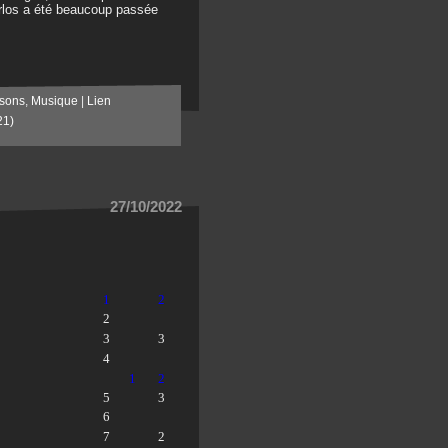
arlos a été beaucoup passée
sons
,
Musique
|
Lien
21)
27/10/2022
1
2
2
3
3
4
1
2
5
3
6
7
2