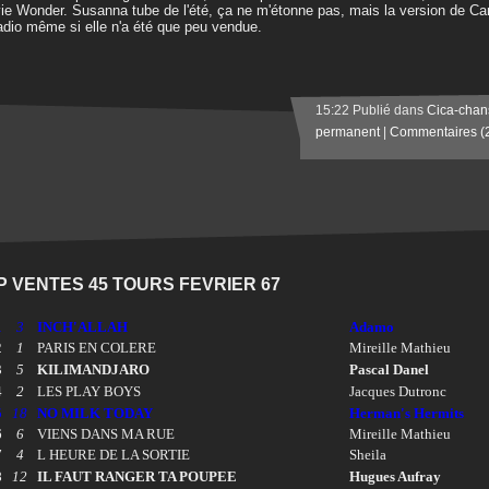
ie Wonder. Susanna tube de l'été, ça ne m'étonne pas, mais la version de C
adio même si elle n'a été que peu vendue.
15:22 Publié dans
Cica-chan
permanent
|
Commentaires (
P VENTES 45 TOURS FEVRIER 67
1
3
INCH'ALLAH
Adamo
2
1
PARIS EN COLERE
Mireille Mathieu
3
5
KILIMANDJARO
Pascal Danel
4
2
LES PLAY BOYS
Jacques Dutronc
5
18
NO MILK TODAY
Herman's Hermits
6
6
VIENS DANS MA RUE
Mireille Mathieu
7
4
L HEURE DE LA SORTIE
Sheila
8
12
IL FAUT RANGER TA POUPEE
Hugues Aufray