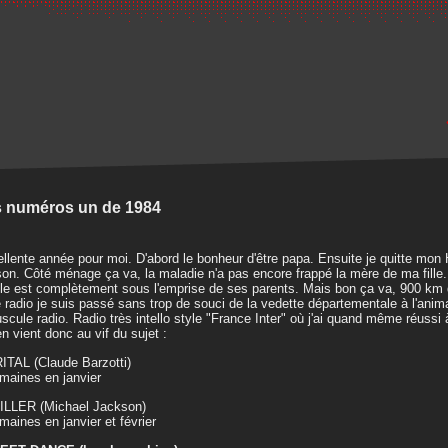
 numéros un de 1984
llente année pour moi. D'abord le bonheur d'être papa. Ensuite je quitte mon
on. Côté ménage ça va, la maladie n'a pas encore frappé la mère de ma fille
lle est complètement sous l'emprise de ses parents. Mais bon ça va, 900 km 
 radio je suis passé sans trop de souci de la vedette départementale à l'ani
scule radio. Radio très intello style "France Inter" où j'ai quand même réussi 
n vient donc au vif du sujet :
ITAL (Claude Barzotti)
maines en janvier
ILLER (Michael Jackson)
maines en janvier et février