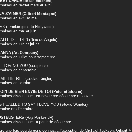
EET DANCE (break machine)
maines en février mars et avril
VA S'AIMER (Gilbert Montagné)
maines en avril et mai
X (Frankie goes to Hollywood)
maines en mai et juin
VALLE DE EDEN (Nino de Angelo)
maines en juin et juillet
ANNA (Art Company)
maines en juillet aout septembre
LL LOVING YOU (scorpions)
emaines en septembre
ME LIBEREE (Cookie Dingler)
maines en octobre
OIN DE RIEN ENVIE DE TOI (Peter et Sloane)
maines discontinues en novembre décembre et janvier
UST CALLED TO SAY I LOVE YOU (Stevie Wonder)
emaine en décembre
STBUSTERS (Ray Parker JR)
maines discontinues à partir de décembre.
re une fois peu de gens connus, à l'exception de Michael Jackson, Gilbert M