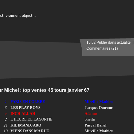
ct, vraiment abject...
15:52 Publié dans
actualité
|
Commentaires (21)
r Michel : top ventes 45 tours janvier 67
1
PARIS EN COLERE
Mireille Mathieu
3
LES PLAY BOYS
Jacques Dutronc
e
INCH'ALLAH
Adamo
2
L HEURE DE LA SORTIE
Sheila
21
KILIMANDJARO
Pascal Danel
10
VIENS DANS MA RUE
Mireille Mathieu