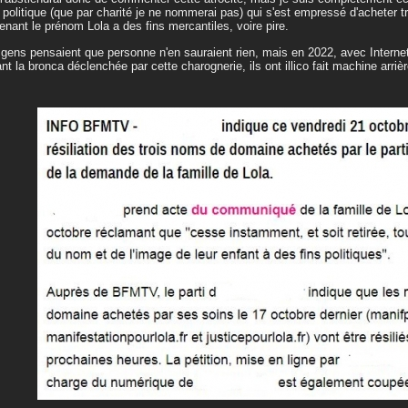
i politique (que par charité je ne nommerai pas) qui s'est empressé d'acheter
enant le prénom Lola a des fins mercantiles, voire pire.
gens pensaient que personne n'en sauraient rien, mais en 2022, avec Internet, 
nt la bronca déclenchée par cette charognerie, ils ont illico fait machine arrièr