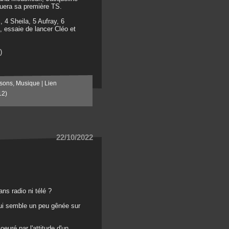
quera sa première TS.
 4 Sheila, 5 Aufray, 6
, essaie de lancer Cléo et
)
sons
,
Musique
|
Lien
12)
22/10/2022
ns radio ni télé ?
qui semble un peu gênée sur
uré par l'attitude d'un