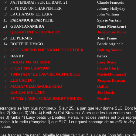
9
7
J'ATTENDRAI / SUR LE BANC 21
Claude François
0
8
SI J'ETAIS UN CHARPENTIER
Johnny Hallyday
1
9
LA CHANSON DE LARA
John William
2
15
PAR AMOUR PAR PITIE
Sylvie Vartan
3
21
GUANTANAMERA
Nana Mouskouri
4
e
QUAND ON EST HEUREUX
Jacqueline Dulac
5
24
LE PERMIS
Jean Yanne
6
14
DOCTEUR JIVAGO
Bande originale
7
e
LET' S SPEND THE NIGHT TOGETHER
Rolling Stones
8
23
DANDY
Kinks
9
e
FRIDAY ON MY MIND
Easy Beats
0
e
C' EST MA CHANSON
Pétula Clark
1
e
TATATATA / LE PAUVRE GUITARISTE
Michel Polnareff
2
e
LES CACTUS
Jacques Dutronc
3
e
MAMA / CIAO AMORE CIAO
Dalida
4
e
EXCUSE ME LADY
Joe Dassin
5
e
PENNY LANE / STRAWBERRY FIELDS..
Beatles
étrangers se font plus nombreux, 5 sur 25, la part que leur donne SLC. Dont 
les 2) Stones 3) Who 4) Keith 5) Cat Stevens. Alors que les top ventes sont 
es 3) Kinks 4) Easy beats 5) Beatles. Perso, le hit des ventes est plus repré
tendais à la radio (française !) que SLC. Leur quasi-zappage de
no milk to day
iction.
 les français "de papa", Mireille Mathieu fait 1 et 2, suivie de John William,