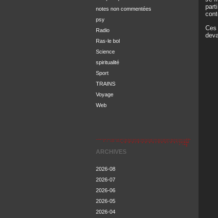
part
notes non commentées
cont
psy
Ces 
Radio
deva
Ras-le bol
Science
spiritualité
Sport
TRAINS
Voyage
Web
ARCHIVES
2026-08
2026-07
2026-06
2026-05
2026-04