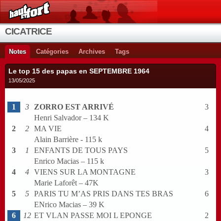
CICATRICE
Notes
Catégories
Archives
Tags
Le top 15 des papas en SEPTEMBRE 1964
13/05/2025
1
3
ZORRO EST ARRIVÉ
3
Henri Salvador – 134 K
2
2
MA VIE
4
Alain Barrière - 115 k
3
1
ENFANTS DE TOUS PAYS
5
Enrico Macias – 115 k
4
4
VIENS SUR LA MONTAGNE
3
Marie Laforêt – 47K
5
5
PARIS TU M’AS PRIS DANS TES BRAS
6
ENrico Macias – 39 K
6
12
ET VLAN PASSE MOI L EPONGE
2