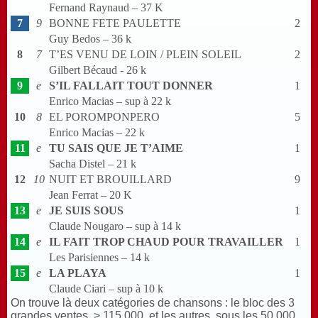
Fernand Raynaud – 37 K
7
9
BONNE FETE PAULETTE
2
Guy Bedos – 36 k
8
7
T’ES VENU DE LOIN / PLEIN SOLEIL
2
Gilbert Bécaud - 26 k
9
e
S’IL FALLAIT TOUT DONNER
1
Enrico Macias – sup à 22 k
10
8
EL POROMPONPERO
5
Enrico Macias – 22 k
11
e
TU SAIS QUE JE T’AIME
1
Sacha Distel – 21 k
12
10
NUIT ET BROUILLARD
9
Jean Ferrat – 20 K
13
e
JE SUIS SOUS
1
Claude Nougaro – sup à 14 k
14
e
IL FAIT TROP CHAUD POUR TRAVAILLER
1
Les Parisiennes – 14 k
15
e
LA PLAYA
1
Claude Ciari – sup à 10 k
On trouve là deux catégories de chansons : le bloc des 3
grandes ventes > 115.000, et les autres, sous les 50.000.