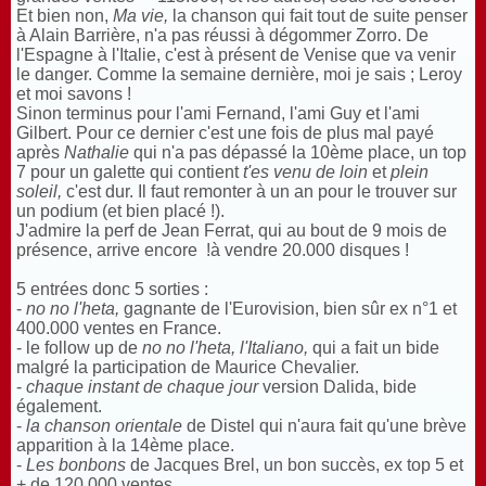
Et bien non,
Ma vie,
la chanson qui fait tout de suite penser
à Alain Barrière, n'a pas réussi à dégommer Zorro. De
l'Espagne à l'Italie, c'est à présent de Venise que va venir
le danger. Comme la semaine dernière, moi je sais ; Leroy
et moi savons !
Sinon terminus pour l'ami Fernand, l'ami Guy et l'ami
Gilbert. Pour ce dernier c'est une fois de plus mal payé
après
Nathalie
qui n'a pas dépassé la 10ème place, un top
7 pour un galette qui contient
t'es venu de loin
et
plein
soleil,
c'est dur. Il faut remonter à un an pour le trouver sur
un podium (et bien placé !).
J'admire la perf de Jean Ferrat, qui au bout de 9 mois de
présence, arrive encore !à vendre 20.000 disques !
5 entrées donc 5 sorties :
-
no no l'heta,
gagnante de l'Eurovision, bien sûr ex n°1 et
400.000 ventes en France.
- le follow up de
no no l'heta, l'Italiano,
qui a fait un bide
malgré la participation de Maurice Chevalier.
-
chaque instant de chaque jour
version Dalida, bide
également.
-
la chanson orientale
de Distel qui n'aura fait qu'une brève
apparition à la 14ème place.
-
Les bonbons
de Jacques Brel, un bon succès, ex top 5 et
+ de 120.000 ventes.