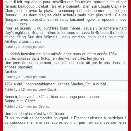
avec il fait trop chaud pour travailler que les radios matraquaient et que
j'aimais beaucoup , c'était frais et entrainant ! Bien sur Claude Ciari ( ex
Champions ) avec la playa , beaucoup entendu comme le souligne
Renaud . Les deux disques cités achetés mais bien plus tard . Claude
Nougaro avec cette chanson ils nous faisaient rigoler à l'époque , nous
étions jeunes .
Pour les jeunes ... du lourd très lourd même , j'avais vite acheté a hard
Day's night des Beatles même le 33 tours et aussi le 45 tours the house
of the rising Sun des Animals , deux entrées inoubliables pour moi .
Amitiés à tous . Jean
Publié il y a 15 mois par jean.
La british invasion est bien arrivée chez nous en cette année 1964.
2 titres classés dans le top ten des ventes chez les jeunes.
Une première certainement, pas sûr que cela ait été le cas dans les
années passées.
Amitiés
Publié il y a 15 mois par Marc.
1964 a été, incontestablement, l'année Macias. On l'a oublié.
Publié il y a 15 mois par Leroy David.
Bonsoir, ben voilà... C'était bien, dommage pour Louane.
Bonne nuit. Cédric
Publié il y a 14 mois par Cédric.
Une fois de plus, c'est la désillusion.
Et on pourrait se demander pourquoi la France s'obstine à participer à
ce concours même si ses scores sont un peu meilleurs ces dernières
années.