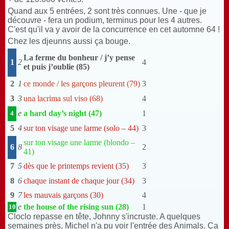
Quand aux 5 entrées, 2 sont très connues. Une - que je
découvre - fera un podium, terminus pour les 4 autres.
C'est qu'il va y avoir de la concurrence en cet automne 64 !
Chez les djeunns aussi ça bouge.
La ferme du bonheur / j’y pense
1
2
4
et puis j’oublie (85)
2
1
ce monde / les garçons pleurent (79)
3
3
3
una lacrima sul viso (68)
4
e
a hard day’s night (47)
1
4
5
4
sur ton visage une larme (solo – 44)
3
sur ton visage une larme (blondo –
6
8
2
41)
7
5
dès que le printemps revient (35)
3
8
6
chaque instant de chaque jour (34)
3
9
7
les mauvais garçons (30)
4
e
the house of the rising sun (28)
1
10
Cloclo repasse en tête, Johnny s'incruste. A quelques
semaines près, Michel n'a pu voir l'entrée des Animals. Ça