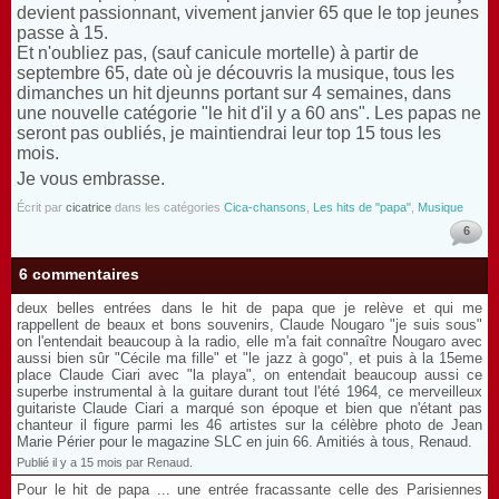
devient passionnant, vivement janvier 65 que le top jeunes
passe à 15.
Et n'oubliez pas, (sauf canicule mortelle) à partir de
septembre 65, date où je découvris la musique, tous les
dimanches un hit djeunns portant sur 4 semaines, dans
une nouvelle catégorie "le hit d'il y a 60 ans". Les papas ne
seront pas oubliés, je maintiendrai leur top 15 tous les
mois.
Je vous embrasse.
Écrit par
cicatrice
dans les catégories
Cica-chansons
,
Les hits de "papa"
,
Musique
6
6 commentaires
deux belles entrées dans le hit de papa que je relève et qui me
rappellent de beaux et bons souvenirs, Claude Nougaro "je suis sous"
on l'entendait beaucoup à la radio, elle m'a fait connaître Nougaro avec
aussi bien sûr "Cécile ma fille" et "le jazz à gogo", et puis à la 15eme
place Claude Ciari avec "la playa", on entendait beaucoup aussi ce
superbe instrumental à la guitare durant tout l'été 1964, ce merveilleux
guitariste Claude Ciari a marqué son époque et bien que n'étant pas
chanteur il figure parmi les 46 artistes sur la célèbre photo de Jean
Marie Périer pour le magazine SLC en juin 66. Amitiés à tous, Renaud.
Publié il y a 15 mois par Renaud.
Pour le hit de papa ... une entrée fracassante celle des Parisiennes