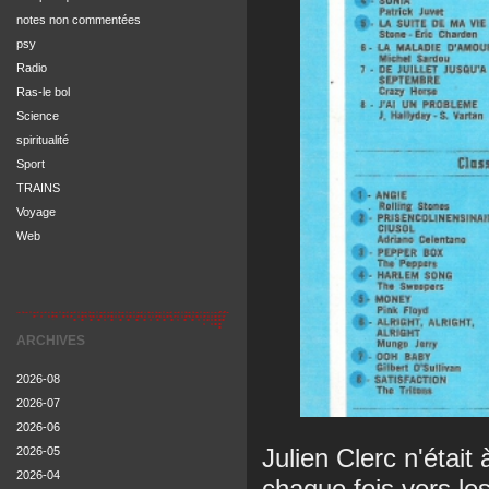
notes non commentées
psy
Radio
Ras-le bol
Science
spiritualité
Sport
TRAINS
Voyage
Web
ARCHIVES
2026-08
2026-07
2026-06
Julien Clerc n'était
2026-05
2026-04
chaque fois vers le