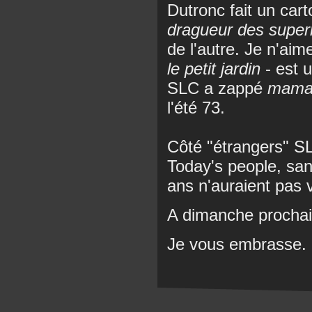
Dutronc fait un car
dragueur des supe
de l'autre. Je n'ai
le petit jardin
- est u
SLC a zappé
mama
l'été 73.
Côté "étrangers" S
Today's people, sa
ans n'auraient pas v
A dimanche procha
Je vous embrasse.