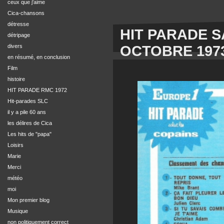
ceux que j'aime
Cica-chansons
détresse
HIT PARADE S
détripage
OCTOBRE 197
divers
en résumé, en conclusion
Film
histoire
HIT PARADE RMC 1972
Hit-parades SLC
il y a pile 60 ans
les délires de Cica
Les hits de "papa"
Loisirs
Marie
Merci
météo
moi
Mon premier blog
Musique
non politiquement correct