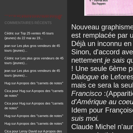
COMMENTAIRES RÉCENTS
Nouveau graphisme p
est remplacée par u
Cédric
sur
Top 25 ventes 45 tours
(jeunes) du 22 mai au 19...
Déjà un inconnu en 
jean
sur
Les plus gros vendeurs de 45
Sinon, d'accord ave
tours (jeunes)...
nettement
je sais q
Cédric
sur
Les plus gros vendeurs de 45
tours (jeunes)...
! Une seule 6ème pl
jean
sur
Les plus gros vendeurs de 45
Dialogue
de Lefores
tours (jeunes)...
mais ce sera la seu
Hug
sur
A propos des "carnets de notes"
Cica pour Hug
sur
A propos des "carnets
Francisco
:(Apparit
de notes"
d'Amérique au coeu
Cica pour Hug
sur
A propos des "carnets
Idem pour François
de notes"
Hug
sur
A propos des "carnets de notes"
suis moi.
Hug
sur
A propos des "carnets de notes"
Claude Michel n'aur
Cica pour Leroy David
sur
A propos des