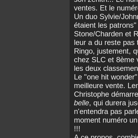
ventes. Et le numér
Un duo Sylvie/John
étaient les patrons
Stone/Charden et R
leur a du reste pas t
Ringo, justement, q
chez SLC et 8ème v
les deux classemen
Le "one hit wonder
meilleure vente. 
Christophe démarre
belle
, qui durera j
n'entendra pas par
moment numéro un à
!!!
A ce propos, combie