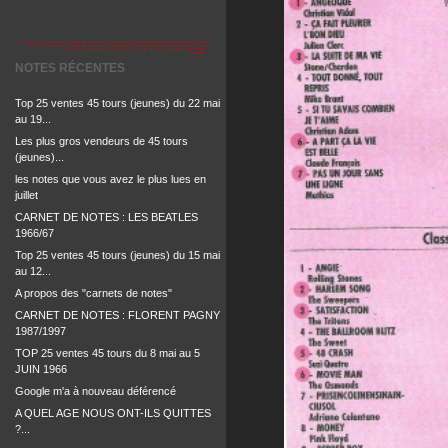
NOTES RÉCENTES
Top 25 ventes 45 tours (jeunes) du 22 mai
au 19...
Les plus gros vendeurs de 45 tours
(jeunes)...
les notes que vous avez le plus lues en
juillet
CARNET DE NOTES : LES BEATLES
1966/67
Top 25 ventes 45 tours (jeunes) du 15 mai
au 12...
A propos des "carnets de notes"
CARNET DE NOTES : FLORENT PAGNY
1987/1997
TOP 25 ventes 45 tours du 8 mai au 5
JUIN 1966
Google m'a à nouveau déférencé
A QUEL AGE NOUS ONT-ILS QUITTES
?...