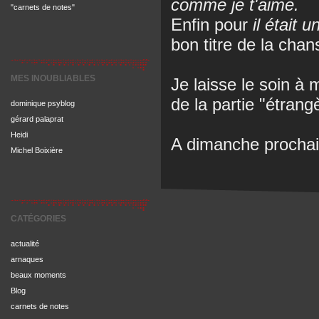
comme je t'aime.
"carnets de notes"
Enfin pour
il était u
bon titre de la chan
MES INOUBLIABLES
Je laisse le soin à
de la partie "étrang
dominique psyblog
gérard palaprat
Heidi
A dimanche prochai
Michel Boixière
CATÉGORIES
actualité
arnaques
beaux moments
Blog
carnets de notes