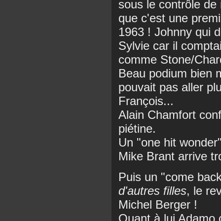
sous le contrôle d
que c'est une prem
1963 ! Johnny qui 
Sylvie car il compta
comme Stone/Chard
Beau podium bien mé
pouvait pas aller p
François...
Alain Chamfort con
piétine.
Un "one hit wonder"
Mike Brant arrive tr
Puis un "come back"
d'autres filles
, le r
Michel Berger !
Quant à lui Adamo c