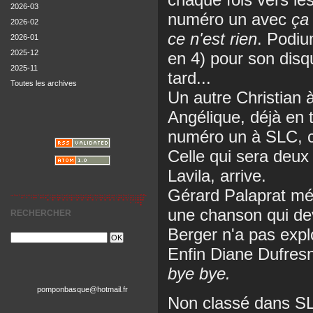
2026-03
numéro un avec
ça 
2026-02
ce n'est rien
. Podiu
2026-01
2025-12
en 4) pour son disqu
2025-11
tard...
Toutes les archives
Un autre Christian à
Angélique, déjà en t
numéro un à SLC, c
Celle qui sera deux 
Lavila, arrive.
Gérard Palaprat mé
une chanson qui dev
RECHERCHER
Berger n'a pas exp
Enfin Diane Dufres
bye bye.
pomponbasque@hotmail.fr
Non classé dans SL