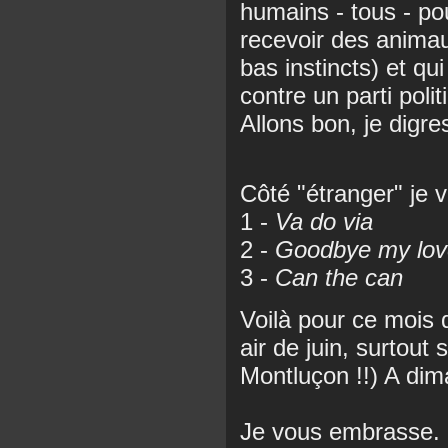
humains - tous - po
recevoir des animau
bas instincts) et q
contre un parti polit
Allons bon, je digre
Côté "étranger" je 
1 -
Va do via
2 -
Goodbye my lov
3 -
Can the can
Voilà pour ce mois d
air de juin, surtout 
Montluçon !!) A dim
Je vous embrasse.