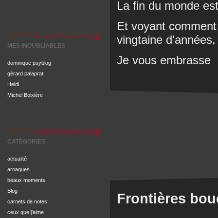
La fin du monde est
Et voyant comment 
vingtaine d'années, 
MES INOUBLIABLES
Je vous embrasse
dominique psyblog
gérard palaprat
Heidi
Michel Boixière
CATÉGORIES
actualité
arnaques
beaux moments
Blog
Frontières bou
carnets de notes
ceux que j'aime