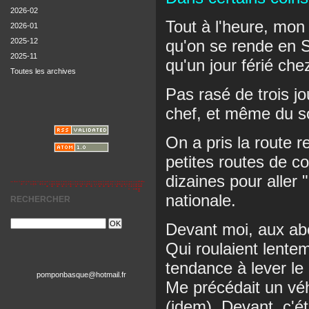
2026-02
Tout à l'heure, mon
2026-01
2025-12
qu'on se rende en Su
2025-11
qu'un jour férié che
Toutes les archives
Pas rasé de trois jo
chef, et même du so
On a pris la route 
petites routes de c
dizaines pour aller 
nationale.
RECHERCHER
Devant moi, aux abor
Qui roulaient lente
tendance à lever le 
pomponbasque@hotmail.fr
Me précédait un véh
(idem). Devant, c'é