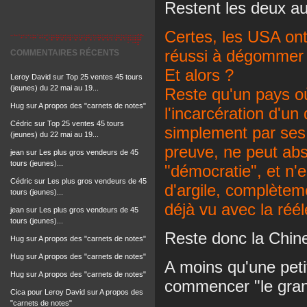
Restent les deux au
Certes, les USA ont
réussi à dégommer
COMMENTAIRES RÉCENTS
Et alors ?
Leroy David
sur
Top 25 ventes 45 tours
(jeunes) du 22 mai au 19...
Reste qu'un pays o
Hug
sur
A propos des "carnets de notes"
l'incarcération d'u
Cédric
sur
Top 25 ventes 45 tours
simplement par ses
(jeunes) du 22 mai au 19...
preuve, ne peut abs
jean
sur
Les plus gros vendeurs de 45
tours (jeunes)...
"démocratie", et n'e
Cédric
sur
Les plus gros vendeurs de 45
d'argile, complèteme
tours (jeunes)...
déjà vu avec la réé
jean
sur
Les plus gros vendeurs de 45
tours (jeunes)...
Reste donc la Chin
Hug
sur
A propos des "carnets de notes"
Hug
sur
A propos des "carnets de notes"
A moins qu'une petit
Hug
sur
A propos des "carnets de notes"
commencer "le gran
Cica pour Leroy David
sur
A propos des
"carnets de notes"