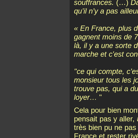
souffrances.
(…)
Da
qu’il n’y a pas ailleu
« En France, plus de
gagnent moins de 75
là, il y a une sort
marche et c'est contr
"ce qui compte, c’es
monsieur tous les jo
trouve pas, qui a du
loyer…
"
Cela pour bien montre
pensait pas y aller, 
très bien pu ne pas 
France et rester ri