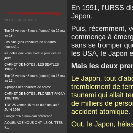
En 1991, l'URSS dis
Japon.
NOTES RÉCENTES
Puis, récemment, v
Top 25 ventes 45 tours (jeunes) du 22 mai
commença à émerger
au 19...
Les plus gros vendeurs de 45 tours
sans se tromper que
(jeunes)...
les USA, le Japon e
les notes que vous avez le plus lues en
juillet
Mais les deux pre
CARNET DE NOTES : LES BEATLES
1966/67
Top 25 ventes 45 tours (jeunes) du 15 mai
Le Japon, tout d'ab
au 12...
tremblement de terr
A propos des "carnets de notes"
tsunami qui allait te
CARNET DE NOTES : FLORENT PAGNY
1987/1997
de milliers de pers
TOP 25 ventes 45 tours du 8 mai au 5
accident atomique.
JUIN 1966
Google m'a à nouveau déférencé
Out, le Japon, héla
A QUEL AGE NOUS ONT-ILS QUITTES
?...