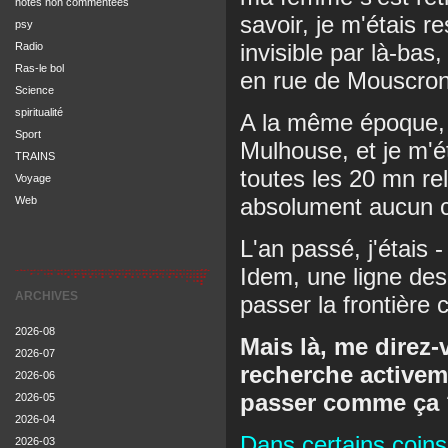
notes non commentées
savoir, je m'étais r
psy
invisible par là-bas
Radio
Ras-le bol
en rue de Mouscron
Science
spiritualité
A la même époque, j
Sport
Mulhouse, et je m'é
TRAINS
toutes les 20 mn re
Voyage
absolument aucun co
Web
L'an passé, j'étais 
Idem, une ligne de
ARCHIVES
passer la frontière
2026-08
Mais là, me direz-
2026-07
recherche activem
2026-06
passer comme ça 
2026-05
2026-04
Dans certains coins,
2026-03