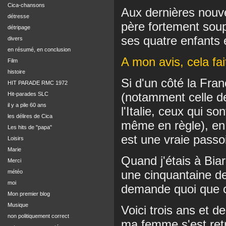
Cica-chansons
Aux dernières nouve
détresse
père fortement sou
détripage
ses quatre enfants e
divers
en résumé, en conclusion
A mon avis, cela fait
Film
histoire
Si d'un côté la Fra
HIT PARADE RMC 1972
(notamment celle de
Hit-parades SLC
il y a pile 60 ans
l'Italie, ceux qui s
les délires de Cica
même en règle), en 
Les hits de "papa"
est une vraie passoi
Loisirs
Marie
Quand j'étais à Biarr
Merci
une cinquantaine de
météo
moi
demande quoi que c
Mon premier blog
Musique
Voici trois ans et de
non politiquement correct
ma femme s'est retr