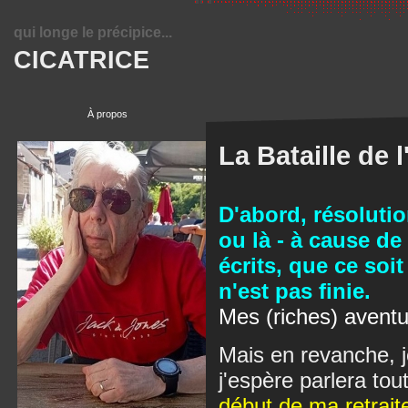
qui longe le précipice...
CICATRICE
À propos
La Bataille de 
D'abord, résolutio
ou là - à cause de
écrits, que ce soit
n'est pas finie.
Mes (riches) aventu
Mais en revanche, j
j'espère parlera tout
début de ma retrait