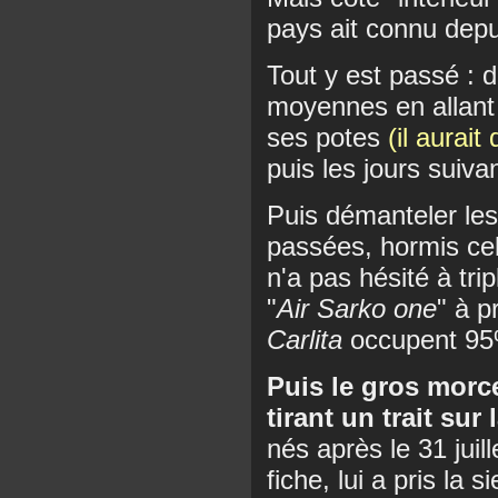
pays ait connu depu
Tout y est passé : 
moyennes en allant
ses potes
(il aurait
puis les jours suiva
Puis démanteler les
passées, hormis cell
n'a pas hésité à tri
"
Air Sarko one
" à p
Carlita
occupent 95%
Puis le gros morc
tirant un trait sur 
nés après le 31 juil
fiche, lui a pris la