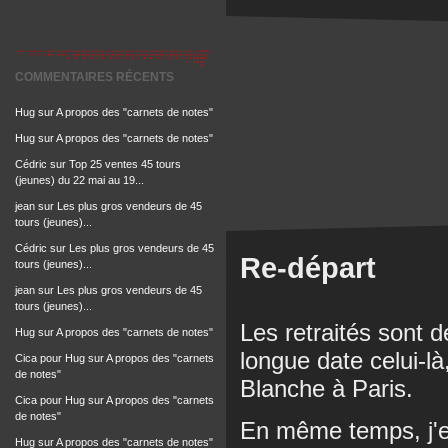
COMMENTAIRES RÉCENTS
Hug
sur
A propos des "carnets de notes"
Hug
sur
A propos des "carnets de notes"
Cédric
sur
Top 25 ventes 45 tours
(jeunes) du 22 mai au 19...
jean
sur
Les plus gros vendeurs de 45
tours (jeunes)...
Cédric
sur
Les plus gros vendeurs de 45
Re-départ
tours (jeunes)...
jean
sur
Les plus gros vendeurs de 45
tours (jeunes)...
Les retraités sont 
Hug
sur
A propos des "carnets de notes"
longue date celui-là,
Cica pour Hug
sur
A propos des "carnets
de notes"
Blanche à Paris.
Cica pour Hug
sur
A propos des "carnets
de notes"
En même temps, j'es
Hug
sur
A propos des "carnets de notes"