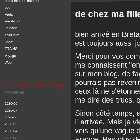
notes non commentées
psy
de chez ma fill
Radio
Ras-le bol
Science
bien arrivé en Breta
spiritualité
est toujours aussi jo
Sport
TRAINS
Merci pour vos coms
Voyage
me connaissent "en v
Web
sur mon blog, de f
pourrais pas reveni
ceux-là ne s'étonnen
ARCHIVES
me dire des trucs, q
2026-08
2026-07
Sinon côté temps, a
2026-06
l' arrivée. Mais je 
2026-05
vois qu'une vague de
2026-04
France. Pas plus de
2026-03