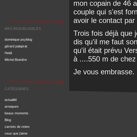
mon copain de 46 a
couple qui s'est for
avoir le contact pa
MES INOUBLIABLES
Trois fois déjà que j
dis qu'il me faut so
dominique psyblog
gérard palaprat
qu'il était prévu Ve
Heidi
à ....550 m de chez 
Michel Boixière
Je vous embrasse.
CATÉGORIES
actualité
arnaques
beaux moments
Blog
carnets de notes
ceux que j'aime