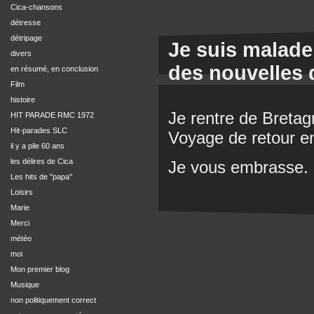
Cica-chansons
détresse
détripage
Je suis malade
divers
des nouvelles 
en résumé, en conclusion
Film
histoire
Je rentre de Bretagn
HIT PARADE RMC 1972
Hit-parades SLC
Voyage de retour en
il y a pile 60 ans
les délires de Cica
Je vous embrasse.
Les hits de "papa"
Loisirs
Marie
Merci
météo
moi
Mon premier blog
Musique
non politiquement correct