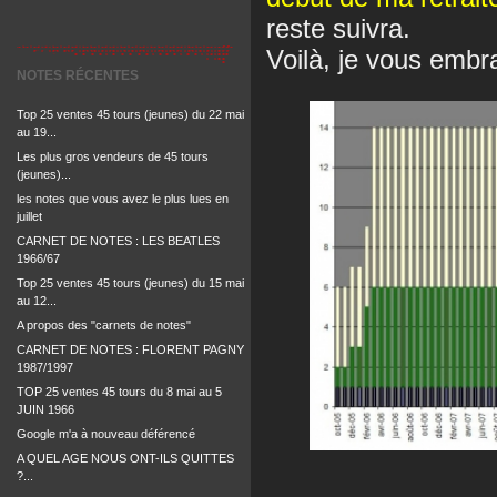
reste suivra.
Voilà, je vous embr
NOTES RÉCENTES
Top 25 ventes 45 tours (jeunes) du 22 mai
au 19...
Les plus gros vendeurs de 45 tours
(jeunes)...
les notes que vous avez le plus lues en
juillet
CARNET DE NOTES : LES BEATLES
1966/67
Top 25 ventes 45 tours (jeunes) du 15 mai
au 12...
A propos des "carnets de notes"
CARNET DE NOTES : FLORENT PAGNY
1987/1997
TOP 25 ventes 45 tours du 8 mai au 5
JUIN 1966
Google m'a à nouveau déférencé
A QUEL AGE NOUS ONT-ILS QUITTES
?...