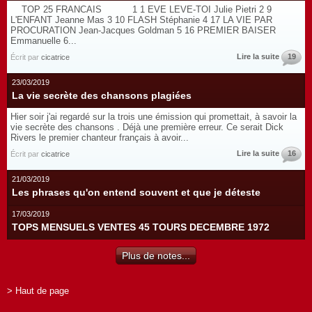
TOP 25 FRANCAIS 1 1 EVE LEVE-TOI Julie Pietri 2 9
L'ENFANT Jeanne Mas 3 10 FLASH Stéphanie 4 17 LA VIE PAR
PROCURATION Jean-Jacques Goldman 5 16 PREMIER BAISER
Emmanuelle 6...
Lire la suite
19
Écrit par
cicatrice
23/03/2019
La vie secrète des chansons plagiées
Hier soir j'ai regardé sur la trois une émission qui promettait, à savoir la
vie secrète des chansons . Déjà une première erreur. Ce serait Dick
Rivers le premier chanteur français à avoir...
Lire la suite
16
Écrit par
cicatrice
21/03/2019
Les phrases qu'on entend souvent et que je déteste
17/03/2019
TOPS MENSUELS VENTES 45 TOURS DECEMBRE 1972
Plus de notes...
> Haut de page