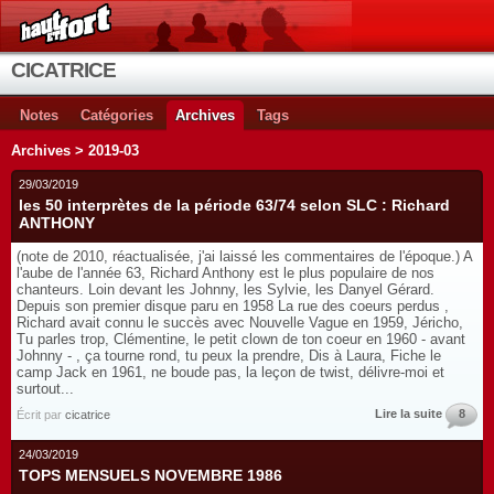
CICATRICE
Notes
Catégories
Archives
Tags
Archives > 2019-03
29/03/2019
les 50 interprètes de la période 63/74 selon SLC : Richard
ANTHONY
(note de 2010, réactualisée, j'ai laissé les commentaires de l'époque.) A
l'aube de l'année 63, Richard Anthony est le plus populaire de nos
chanteurs. Loin devant les Johnny, les Sylvie, les Danyel Gérard.
Depuis son premier disque paru en 1958 La rue des coeurs perdus ,
Richard avait connu le succès avec Nouvelle Vague en 1959, Jéricho,
Tu parles trop, Clémentine, le petit clown de ton coeur en 1960 - avant
Johnny - , ça tourne rond, tu peux la prendre, Dis à Laura, Fiche le
camp Jack en 1961, ne boude pas, la leçon de twist, délivre-moi et
surtout...
Lire la suite
8
Écrit par
cicatrice
24/03/2019
TOPS MENSUELS NOVEMBRE 1986