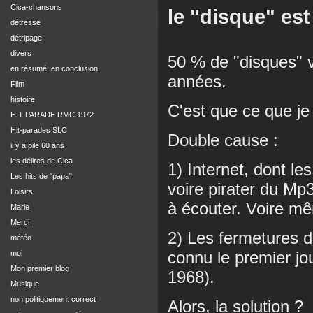
Cica-chansons
le "disque" est 
détresse
détripage
divers
50 % de "disques" 
en résumé, en conclusion
années.
Film
histoire
C'est que ce que je
HIT PARADE RMC 1972
Hit-parades SLC
Double cause :
il y a pile 60 ans
les délires de Cica
1) Internet, dont l
Les hits de "papa"
voire pirater du Mp
Loisirs
à écouter. Voire m
Marie
Merci
2) Les fermetures d
météo
connu le premier jo
moi
Mon premier blog
1968).
Musique
non politiquement correct
Alors, la solution ?