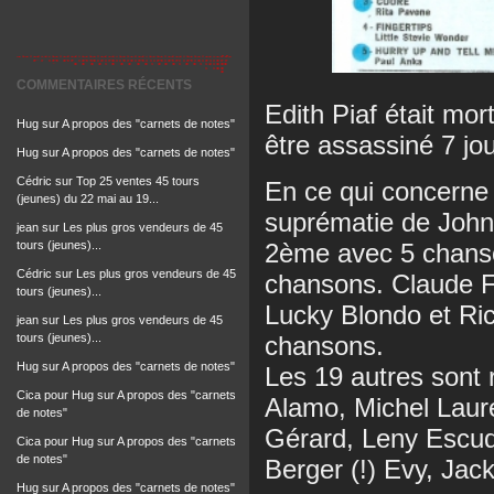
COMMENTAIRES RÉCENTS
Edith Piaf était mor
Hug
sur
A propos des "carnets de notes"
être assassiné 7 jou
Hug
sur
A propos des "carnets de notes"
Cédric
sur
Top 25 ventes 45 tours
En ce qui concerne l
(jeunes) du 22 mai au 19...
suprématie de John
jean
sur
Les plus gros vendeurs de 45
2ème avec 5 chanso
tours (jeunes)...
Cédric
sur
Les plus gros vendeurs de 45
chansons. Claude Fr
tours (jeunes)...
Lucky Blondo et Ri
jean
sur
Les plus gros vendeurs de 45
chansons.
tours (jeunes)...
Hug
sur
A propos des "carnets de notes"
Les 19 autres sont 
Cica pour Hug
sur
A propos des "carnets
Alamo, Michel Laure
de notes"
Gérard, Leny Escud
Cica pour Hug
sur
A propos des "carnets
de notes"
Berger (!) Evy, Jac
Hug
sur
A propos des "carnets de notes"