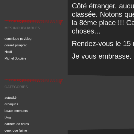
Côté étranger, aucu
classée. Notons qu
la 8ème place !!! C
MES INOUBLIABLES
choses...
dominique psyblog
Rendez-vous le 15 
gérard palaprat
Heidi
Je vous embrasse.
Michel Boixière
CATÉGORIES
actualité
arnaques
beaux moments
Blog
carnets de notes
ceux que j'aime