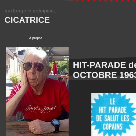
qui longe le précipice...
CICATRICE
À propos
HIT-PARADE d
OCTOBRE 196