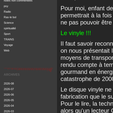
notes non commentées
psy
Pour moi, enfant de
Radio
permettrait à la foi
Ras-le bol
ne pas pouvoir être
Science
spiritualité
Le vinyle !!!
Sport
TRAINS
Il faut savoir recon
Voyage
on nous présentait 
Web
moyens de transport
rendu compte à temp
gourmand en énergie 
ARCHIVES
catastrophe de 200
2026-08
Le disque vinyle ne
2026-07
fabrication que le 
2026-06
2026-05
Pour le lire, la tec
2026-04
alors qu'un lecteur 
2026-03