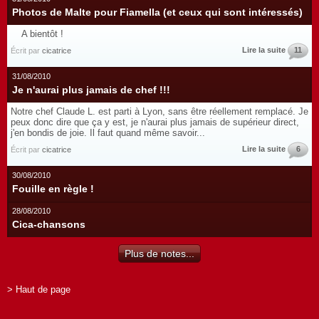
Photos de Malte pour Fiamella (et ceux qui sont intéressés)
A bientôt !
Lire la suite
11
Écrit par
cicatrice
31/08/2010
Je n'aurai plus jamais de chef !!!
Notre chef Claude L. est parti à Lyon, sans être réellement remplacé. Je
peux donc dire que ça y est, je n'aurai plus jamais de supérieur direct,
j'en bondis de joie. Il faut quand même savoir...
Lire la suite
6
Écrit par
cicatrice
30/08/2010
Fouille en règle !
28/08/2010
Cica-chansons
Plus de notes...
> Haut de page