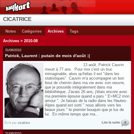
CICATRICE
Notes
Catégories
Archives
Tags
Archives > 2010-08
31/08/2010
Patrick, Laurent : putain de mois d'août :(
13 août, Patrick Cauvin
meurt à 77 ans. Pour moi c'est un truc
inimaginable, alors qu'hélas il est "dans les
statistiques". Cauvin m'a accompagné un bon
bout de chemin dans ma vie avec son oeuvre,
que je possède intégralement dans ma
bibilothèque. J'avais 26 ans, j'étais encore avec
ma première épouse quand a paru " E=MC2 mon
amour ". Je faisais de la radio dans les Hautes-
Alpes quand est sorti " nous allions vers les
beaux jours " le premier bouquin que je lus de
lui. En même temps que ma...
Lire la suite
8
Écrit par
cicatrice
31/08/2010