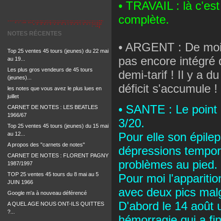
• TRAVAIL : là c'es
complète.
NOTES RÉCENTES
• ARGENT : De moin
Top 25 ventes 45 tours (jeunes) du 22 mai
pas encore intégré
au 19...
Les plus gros vendeurs de 45 tours
demi-tarif ! Il y a 
(jeunes)...
déficit s'accumule !
les notes que vous avez le plus lues en
juillet
• SANTE : Le point 
CARNET DE NOTES : LES BEATLES
1966/67
3/20.
Top 25 ventes 45 tours (jeunes) du 15 mai
Pour elle son épile
au 12...
A propos des "carnets de notes"
dépressions tempora
CARNET DE NOTES : FLORENT PAGNY
problèmes au pied.
1987/1997
TOP 25 ventes 45 tours du 8 mai au 5
Pour moi l'apparitio
JUIN 1966
avec deux pics mal
Google m'a à nouveau déférencé
D'abord le 14 août 
A QUEL AGE NOUS ONT-ILS QUITTES
?...
hémorragie qui a fin