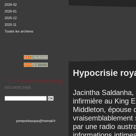
2026-02
2026-01
2025-12
2025-11
Toutes les archives
Hypocrisie roy
RECHERCHER
Jacintha Saldanha,
infirmière au King 
Middleton, épouse d
vraisemblablement s
pomponbasque@hotmail.fr
par une radio austra
informations intime