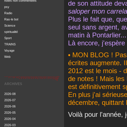
notes non commentées
de son attitude de
psy
saloper mon carrela
Radio
Plus le fait que, qu
Ras-le bol
seul sans argent, a
Science
spiritualité
matin à Pontarlier...
Sport
Là encore, j'espère 
TRAINS
Voyage
• MON BLOG ! Pas ma
Web
écrites augmente. 
2012 est le mois - de
de notes ! Mais les 
ARCHIVES
est définitivement 
En plus j'ai sérieu
2026-08
2026-07
décembre, quittant l
2026-06
Voilà pour l'année,
2026-05
2026-04
2026-03