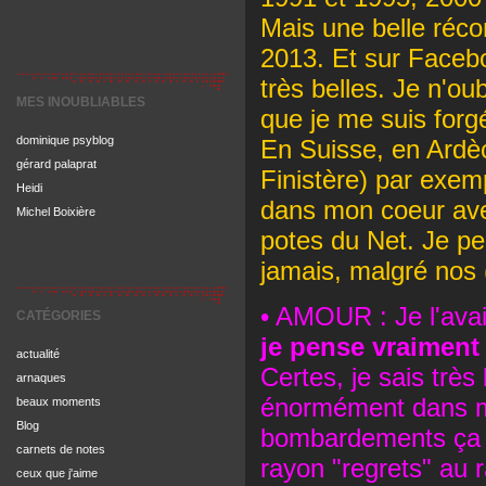
Mais une belle récon
2013. Et sur Facebo
très belles. Je n'ou
MES INOUBLIABLES
que je me suis forgé
dominique psyblog
En Suisse, en Ardèc
gérard palaprat
Finistère) par exem
Heidi
dans mon coeur ave
Michel Boixière
potes du Net. Je pen
jamais, malgré nos
• AMOUR : Je l'avai
CATÉGORIES
je pense vraiment
actualité
Certes, je sais trè
arnaques
énormément dans ma
beaux moments
Blog
bombardements ça n
carnets de notes
rayon "regrets" au
ceux que j'aime