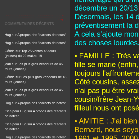
décembre un 20/13 où
Désormais, les 14 
préventisement la do
COMMENTAIRES RÉCENTS
A cela s'ajoute mon
Hug
sur
A propos des "carnets de notes"
des choses lourdes
Hug
sur
A propos des "carnets de notes"
Cédric
sur
Top 25 ventes 45 tours
• FAMILLE : Très va
(jeunes) du 22 mai au 19...
fille se marie (enfi
jean
sur
Les plus gros vendeurs de 45
tours (jeunes)...
toujours l'affronteme
Cédric
sur
Les plus gros vendeurs de 45
Côté cousins, asse
tours (jeunes)...
n'ai pas pu être vr
jean
sur
Les plus gros vendeurs de 45
tours (jeunes)...
cousin/frère Jean-Y
Hug
sur
A propos des "carnets de notes"
filleul nous ont pos
Cica pour Hug
sur
A propos des "carnets
de notes"
• AMITIE : J'ai bie
Cica pour Hug
sur
A propos des "carnets
Bernard, nous soyo
de notes"
1991 et 1995, 2000 
Hug
sur
A propos des "carnets de notes"