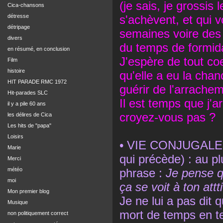
(je sais, je grossis
Cica-chansons
détresse
s'achèvent, et qui 
détripage
semaines voire des 
divers
du temps de formid
en résumé, en conclusion
J'espère de tout coe
Film
histoire
qu'elle a eu la chan
HIT PARADE RMC 1972
guérir de l'arrache
Hit-parades SLC
Il est temps que j'
il y a pile 60 ans
croyez-vous pas ?
les délires de Cica
Les hits de "papa"
Loisirs
• VIE CONJUGALE (p
Marie
qui précède) : au p
Merci
météo
phrase :
Je pense qu
moi
ça se voit à ton attt
Mon premier blog
Je ne lui a pas dit
Musique
mort de temps en t
non politiquement correct